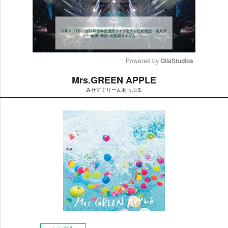
Powered by 
GliaStudios
Mrs.GREEN APPLE
M
みせすぐりーんあっぷる
u
t
e
シングル