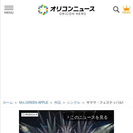
ホーム
Mrs.GREEN APPLE
作品
シングル
サママ・フェスティバル!
このニュースを見る
arrow_forward_ios