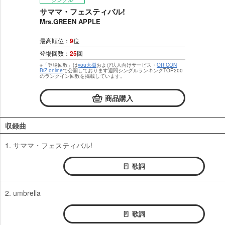
サママ・フェスティバル!
Mrs.GREEN APPLE
最高順位：
9
位
登場回数：
25
回
※「登場回数」は
you大樹
および法人向けサービス・
ORICON
BiZ online
で公開しております週間シングルランキングTOP200
のランクイン回数を掲載しています。
商品購入
収録曲
1. サママ・フェスティバル!
歌詞
2. umbrella
歌詞