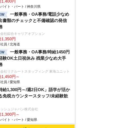
1,400円
バイト・パート / 神奈川県
一般事務・OA事務/電話少なめ
EW
出書類のチェックと不備確認の発信
務
式会社綜合キャリアオプション
1,350円
社員 / 北海道
一般事務・OA事務/時給1450円
EW
経験OK土日祝休み 残業少なめ大手
務
式会社リクルートスタッフィング 東海ユニット
1,450円～
社員 / 愛知県
時給1,300円～/週2日OK」語学が活か
る免税カウンタースタッフ/未経験歓
ャッシュジャパン株式会社
1,300円～
バイト・パート / 愛知県