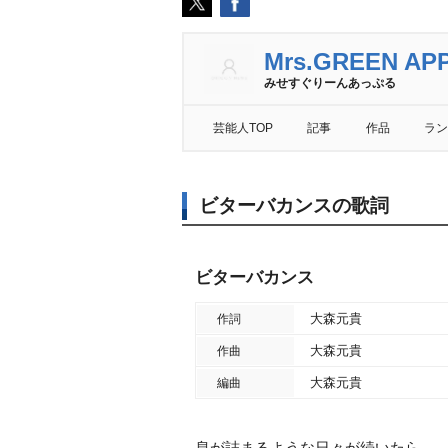
Mrs.GREEN AP
みせすぐりーんあっぷる
芸能人TOP
記事
作品
ラン
ビターバカンスの歌詞
ビターバカンス
大森元貴
作詞
大森元貴
作曲
大森元貴
編曲
息が詰まるような日々が続いたら