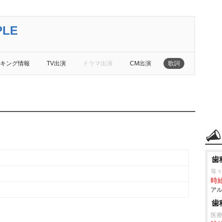
PLE
キング情報
TV出演
ドラマ出演
CM出演
歌詞
歯
等々
時給
アル
歯
医