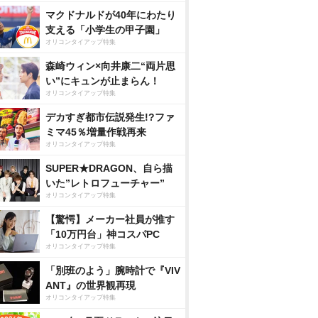
マクドナルドが40年にわたり
支える「小学生の甲子園」
オリコンタイアップ特集
森崎ウィン×向井康二“両片思
い”にキュンが止まらん！
オリコンタイアップ特集
デカすぎ都市伝説発生!?ファ
ミマ45％増量作戦再来
オリコンタイアップ特集
SUPER★DRAGON、自ら描
いた”レトロフューチャー”
オリコンタイアップ特集
【驚愕】メーカー社員が推す
「10万円台」神コスパPC
オリコンタイアップ特集
「別班のよう」腕時計で『VIV
ANT』の世界観再現
オリコンタイアップ特集