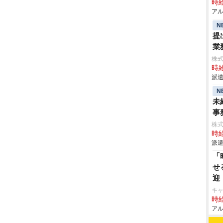
時給
アル
N
提
業
株
時給
派遣
N
未
事
株
時給
派遣
「
せ
迎
キ
時給
アル