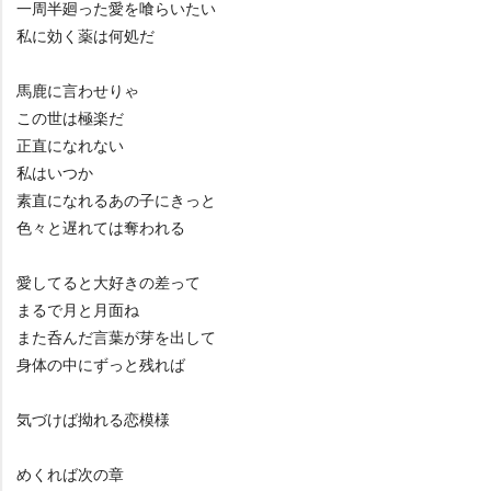
一周半廻った愛を喰らいたい
私に効く薬は何処だ
馬鹿に言わせりゃ
この世は極楽だ
正直になれない
私はいつか
素直になれるあの子にきっと
色々と遅れては奪われる
愛してると大好きの差って
まるで月と月面ね
また呑んだ言葉が芽を出して
身体の中にずっと残れば
気づけば拗れる恋模様
めくれば次の章