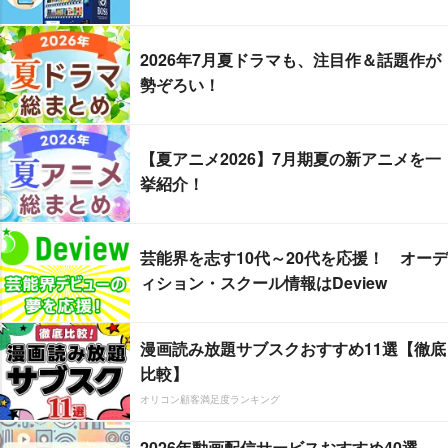
2026年7月夏ドラマも、注目作＆話題作が
勢ぞろい！
【夏アニメ2026】7月期夏の新アニメを一
挙紹介！
芸能界を志す10代～20代を応援！ オーデ
ィション・スクール情報はDeview
漫画読み放題サブスクおすすめ11選【徹底
比較】
オリコン顧客満足度ランキング
2026年動画配信サービスおすすめ40選