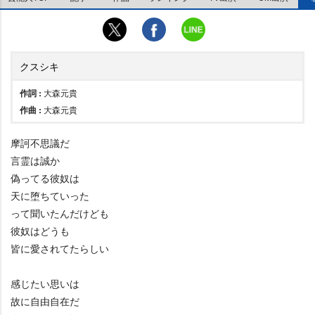
クスシキ
作詞 :
大森元貴
作曲 :
大森元貴
摩訶不思議だ
言霊は誠か
偽ってる彼奴は
天に堕ちていった
って聞いたんだけども
彼奴はどうも
皆に愛されてたらしい
感じたい思いは
故に自由自在だ