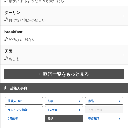
息が詰まるような日々が続いたら
ダーリン
負けない何かが欲しい
breakfast
関係ない 居ない
天国
もしも
歌詞一覧をもっと見る
芸能人事典
芸能人TOP
記事
作品
ランキング情報
TV出演
ドラマ出演
CM出演
歌詞
音楽配信