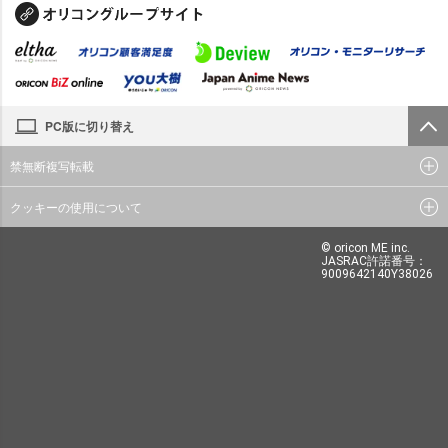
PC版に切り替え
禁無断複写転載
クッキーの使用について
© oricon ME inc.
JASRAC許諾番号：
9009642140Y38026