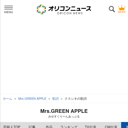
ホーム
Mrs.GREEN APPLE
歌詞
クスシキの歌詞
Mrs.GREEN APPLE
みせすぐりーんあっぷる
芸能人TOP
記事
作品
ランキング
TV出演
CM出演