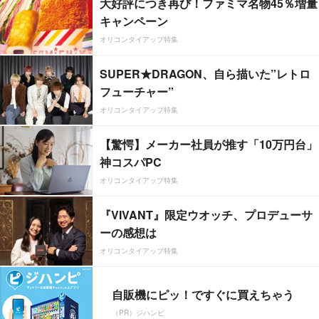
大好評につき再び！ファミマ名物45％増量
キャンペーン
オリコンタイアップ特集
SUPER★DRAGON、自ら描いた”レトロ
フューチャー”
オリコンタイアップ特集
【驚愕】メーカー社員が推す「10万円台」
神コスパPC
オリコンタイアップ特集
『VIVANT』限定ウオッチ、プロデューサ
ーの感想は
オリコンタイアップ特集
自販機にピッ！ですぐに買えちゃう
（PR）ジハンピ