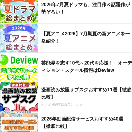
2026年7月夏ドラマも、注目作＆話題作が
勢ぞろい！
【夏アニメ2026】7月期夏の新アニメを一
挙紹介！
芸能界を志す10代～20代を応援！ オーデ
ィション・スクール情報はDeview
漫画読み放題サブスクおすすめ11選【徹底
比較】
オリコン顧客満足度ランキング
2026年動画配信サービスおすすめ40選
【徹底比較】