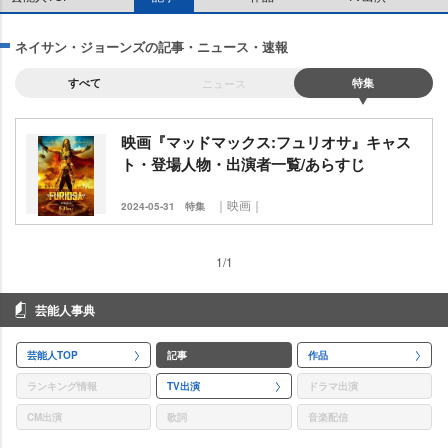
ネイサン・ジョーンズの記事・ニュース・速報
すべて
ニュース
特集
映画『マッドマックス:フュリオサ』キャス
ト・登場人物・出演者一覧/あらすじ
｜映画｜
2024-05-31
特集
1/1
芸能人事典
芸能人TOP
記事
作品
ランキング情報
TV出演
ドラマ出演
CM出演
歌詞
音楽配信