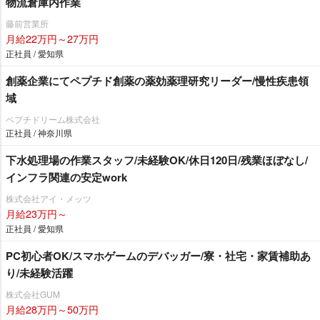
物流倉庫内作業
藤前営業所
月給22万円～27万円
正社員 / 愛知県
創薬企業にてペプチド創薬の薬効薬理研究リーダー/慢性疾患領
域
ペプチドリーム株式会社
正社員 / 神奈川県
下水処理場の作業スタッフ/未経験OK/休日120日/残業ほぼなし/
インフラ関連の安定work
株式会社アイ・メッツ
月給23万円～
正社員 / 愛知県
PC初心者OK/スマホゲームのデバッガー/寮・社宅・家賃補助あ
り/未経験活躍
株式会社GUM
月給28万円～50万円