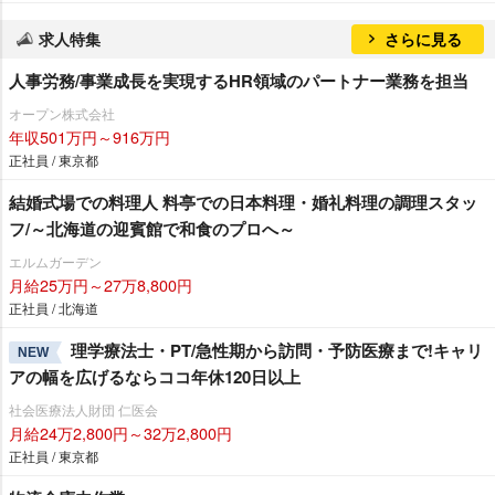
求人特集
さらに見る
人事労務/事業成長を実現するHR領域のパートナー業務を担当
オープン株式会社
年収501万円～916万円
正社員 / 東京都
結婚式場での料理人 料亭での日本料理・婚礼料理の調理スタッ
フ/～北海道の迎賓館で和食のプロへ～
エルムガーデン
月給25万円～27万8,800円
正社員 / 北海道
理学療法士・PT/急性期から訪問・予防医療まで!キャリ
NEW
アの幅を広げるならココ年休120日以上
社会医療法人財団 仁医会
月給24万2,800円～32万2,800円
正社員 / 東京都