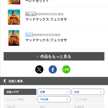
ーレイセット＞
2025年04月23日発売
Blu-ray
マッドマックス:フュリオサ
2025年04月23日発売
DVD
マッドマックス:フュリオサ
作品をもっと見る
芸能人事典
芸能人TOP
記事
作品
ランキング情報
TV出演
ドラマ出演
CM出演
歌詞
音楽配信