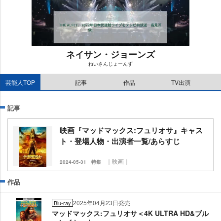
ネイサン・ジョーンズ
ねいさんじょーんず
M
芸能人TOP
記事
作品
TV出演
u
t
e
記事
映画『マッドマックス:フュリオサ』キャス
ト・登場人物・出演者一覧/あらすじ
｜映画｜
2024-05-31
特集
作品
2025年04月23日発売
Blu-ray
マッドマックス:フュリオサ＜4K ULTRA HD&ブル