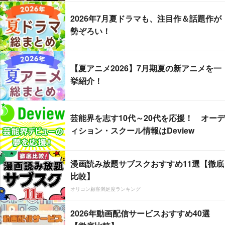
2026年7月夏ドラマも、注目作＆話題作が
勢ぞろい！
【夏アニメ2026】7月期夏の新アニメを一
挙紹介！
芸能界を志す10代～20代を応援！ オーデ
ィション・スクール情報はDeview
漫画読み放題サブスクおすすめ11選【徹底
比較】
オリコン顧客満足度ランキング
2026年動画配信サービスおすすめ40選