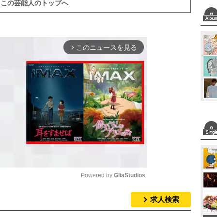
この芸能人のトップへ
このニュースを見る
arrow_forward_ios
Powered by 
GliaStudios
求人検索
M
u