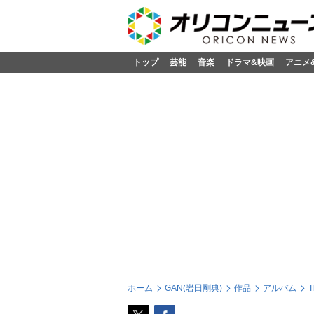
トップ
芸能
音楽
ドラマ&映画
アニメ
ホーム
GAN(岩田剛典)
作品
アルバム
T