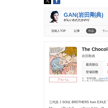
GAN(岩田剛典)
がんいわたたかのり
芸能人TOP
記事
作品
ラン
The Choc
田剛典
最高順位
登場回数
※「登場回数」は
you
アルバム
ランキングTOP300
三代目 J SOUL BROTHERS from EX