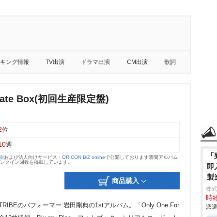
キング情報
TV出演
ドラマ出演
CM出演
歌詞
olate Box(初回生産限定盤)
2
位
10
週
「
大樹
および法人向けサービス・
ORICON BiZ online
で公開しております週間アルバム
のランクイン回数を掲載しています。
即
製
商品購入
株
時給
ILE TRIBEのパフォーマー:岩田剛典の1stアルバム。「Only One For
派遣