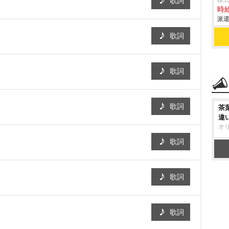
歌詞
株
時給
派遣
歌詞
歌詞
歌詞
茶
違
オ
歌詞
歌詞
歌詞