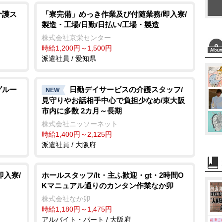
t
介護ス
「寮完備」めっき作業及び付随業務/即入寮/
製造・工場/日勤/日払い/工場・製造
e
株式会社京栄センター
時給1,200円～1,500円
派遣社員 / 愛知県
グルー
日勤デイサービスの介護スタッフ/
NEW
見守りやお話相手中心で負担少なめ/東大阪
市内に多数 2カ月～長期
株式会社ニッソーネット
時給1,400円～2,125円
派遣社員 / 大阪府
即入寮/
ホールスタッフ/lt・主ふ歓迎・gt・2時間O
Kマニュアル通りのカンタン作業なか卯
株式会社なか卯
時給1,180円～1,475円
アルバイト・パート / 大阪府