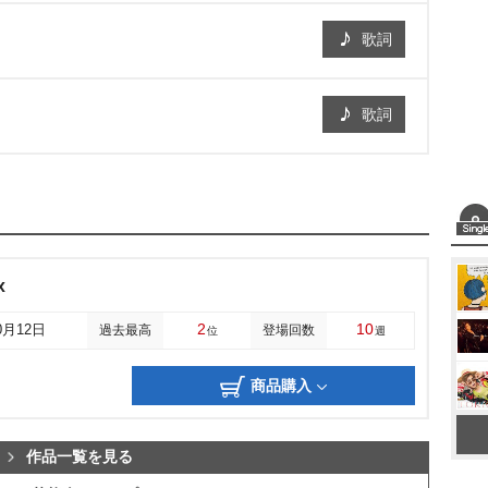
歌詞
歌詞
x
2
10
0月12日
過去最高
登場回数
位
週
商品購入
作品一覧を見る