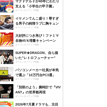
マクドナルドが40年にわたり
支える「小学生の甲子園」
オリコンタイアップ特集
イケメンてんこ盛り！尊すぎ
る男子の純情ラブに胸キュン
オリコンタイアップ特集
大好評につき再び！ファミマ
名物45％増量キャンペーン
オリコンタイアップ特集
SUPER★DRAGON、自ら描
いた”レトロフューチャー”
オリコンタイアップ特集
パソコンメーカー社員が本気
で選ぶ「10万円台PC3選」
オリコンタイアップ特集
「別班のよう」腕時計で『VIV
ANT』の世界観再現
オリコンタイアップ特集
2026年7月夏ドラマも、注目