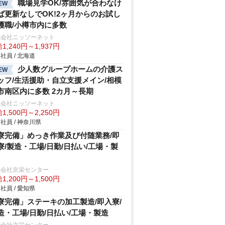
職場見学OK/雰囲気が合わなけ
EW
ば更新なしでOK!2ヶ月からのお試し
護職/小樽市内に多数
式会社ニッソーネット
1,240円～1,937円
社員 / 北海道
少人数グループホームの介護ス
EW
ッフ/生活援助・自立支援メイン/相模
市南区内に多数 2カ月～長期
式会社ニッソーネット
1,500円～2,250円
社員 / 神奈川県
寮完備」めっき作業及び付随業務/即
寮/製造・工場/日勤/日払い/工場・製
式会社京栄センター
1,200円～1,500円
社員 / 愛知県
寮完備」ステーキの加工製造/即入寮/
造・工場/日勤/日払い/工場・製造