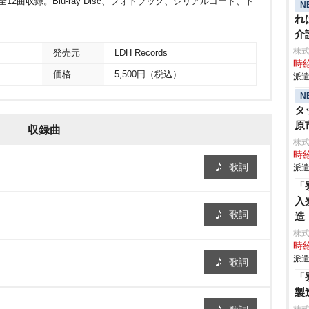
他、全12曲収録。Blu-ray Disc、フォトブック、シリアルコード、ト
N
れ
介
株
発売元
LDH Records
時給
価格
5,500円（税込）
派遣
N
タ
原
収録曲
株
時給
歌詞
派遣
「
入
歌詞
造
株
時給
派遣
歌詞
「
製