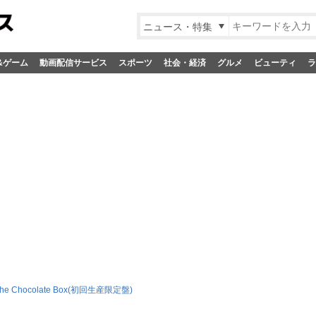
ニュース・特集
&ゲーム
動画配信サービス
スポーツ
社会・経済
グルメ
ビューティ
ラ
he Chocolate Box(初回生産限定盤)