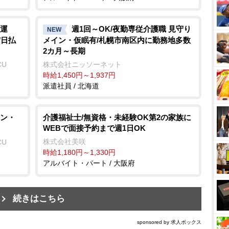
運
週1回～OK/夜勤専従介護職 見守り
NEW
/日払
メイン・仮眠有/札幌市南区内に勤務地多数
2カ月～長期
CU
株式会社ニッソーネット
時給1,450円～1,937円
派遣社員 / 北海道
ン・
介護福祉士/無資格・未経験OK第2の家族に
WEBで面接予約まで週1日OK
株式会社美咲
CU
時給1,180円～1,330円
アルバイト・パート / 大阪府
続きはこちら
sponsored by 求人ボックス