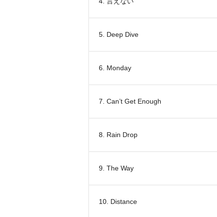
4. 言えない
5. Deep Dive
6. Monday
7. Can’t Get Enough
8. Rain Drop
9. The Way
10. Distance