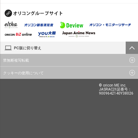
PC版に切り替え
禁無断複写転載
クッキーの使用について
© oricon ME inc.
JASRAC許諾番号：
9009642140Y38026