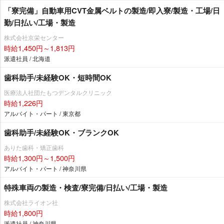
「寮完備」自動車用CVT金属ベルトの製造/即入寮/製造・工場/日
勤/日払い/工場・製造
株式会社京栄センター
時給1,450円～1,813円
派遣社員 / 北海道
歯科助手/未経験OK・短時間OK
医療法人社団たもつデンタルクリニック
時給1,226円
アルバイト・パート / 東京都
歯科助手/未経験OK・ブランクOK
ありた歯科・矯正歯科
時給1,300円～1,500円
アルバイト・パート / 神奈川県
特殊車両の製造・検査/寮完備/日払い/工場・製造
株式会社ライオン社
時給1,800円
派遣社員 / 神奈川県