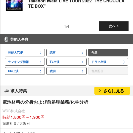
Takanori Iwata LIVE TOUR 2022“THE CHOCOLA
TE BOX”
1/4
次へ
芸能人事典
芸能人TOP
記事
作品
ランキング情報
TV出演
ドラマ出演
CM出演
歌詞
音楽配信
求人特集
さらに見る
電池材料の分析および前処理業務/化学分析
WDB株式会社
時給1,800円～1,900円
派遣社員 / 大阪府