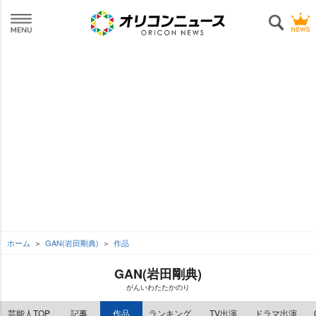
ホーム
GAN(岩田剛典)
作品
GAN(岩田剛典)
がんいわたたかのり
芸能人TOP
記事
作品
ランキング
TV出演
ドラマ出演