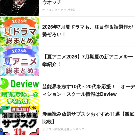
ウオッチ
オリコンタイアップ特集
2026年7月夏ドラマも、注目作＆話題作が
勢ぞろい！
【夏アニメ2026】7月期夏の新アニメを一
挙紹介！
芸能界を志す10代～20代を応援！ オーデ
ィション・スクール情報はDeview
漫画読み放題サブスクおすすめ11選【徹底
比較】
オリコン顧客満足度ランキング