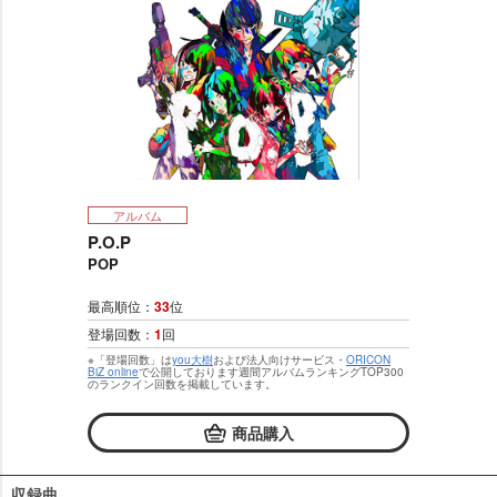
アルバム
P.O.P
POP
最高順位：
33
位
登場回数：
1
回
※「登場回数」は
you大樹
および法人向けサービス・
ORICON
BiZ online
で公開しております週間アルバムランキングTOP300
のランクイン回数を掲載しています。
商品購入
収録曲