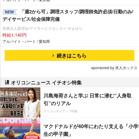
「週2から可」調理スタッフ/調理師免許必須/日勤のみ/
NEW
デイサービス/社会保障完備
医療法人親理会/デイサービスセンター やまゆり
時給1,140円
アルバイト・パート / 愛知県
続きはこちら
sponsored by 求人ボックス
オリコンニュース イチオシ特集
川島海荷さんと学ぶ 日常に潜む“人身取
引”のリアル
オリコンタイアップ特集
マクドナルドが40年にわたり支える「小学
生の甲子園」