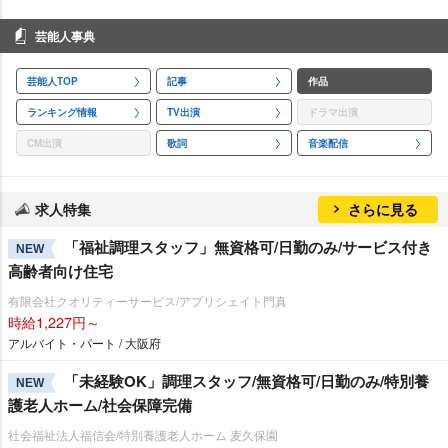
芸能人事典
芸能人TOP
記事
作品
ランキング情報
TV出演
ドラマ出演
CM出演
歌詞
音楽配信
求人特集
さらに見る
「福祉調理スタッフ」無資格可/日勤のみ/サービス付き
NEW
高齢者向け住宅
有限会社クオリティーサービス/アプリシェイト門真
時給1,227円～
アルバイト・パート / 大阪府
「未経験OK」調理スタッフ/無資格可/日勤のみ/特別養
NEW
護老人ホーム/社会保障完備
社会福祉法人福信会/特別養護老人ホーム 麦久保園