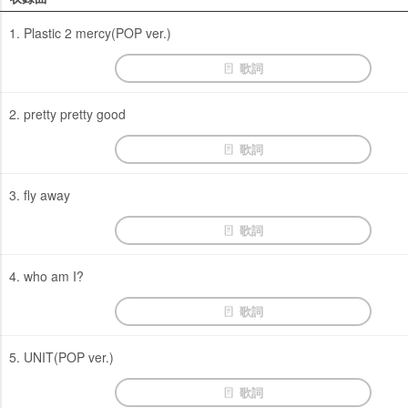
1. Plastic 2 mercy(POP ver.)
歌詞
2. pretty pretty good
歌詞
3. fly away
歌詞
4. who am I?
歌詞
5. UNIT(POP ver.)
歌詞