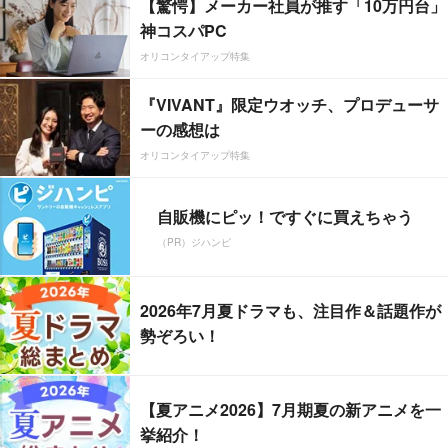
【驚愕】メーカー社員が推す「10万円台」
神コスパPC
オリコンタイアップ特集
『VIVANT』限定ウオッチ、プロデューサ
ーの感想は
オリコンタイアップ特集
自販機にピッ！ですぐに買えちゃう
（PR）ジハンピ
2026年7月夏ドラマも、注目作＆話題作が
勢ぞろい！
【夏アニメ2026】7月期夏の新アニメを一
挙紹介！