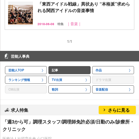
「東西アイドル戦線」異状あり “本格派”求めら
れる関西アイドルの音楽事情
｜音楽｜
2018-06-08
特集
1/1
芸能人事典
芸能人TOP
記事
作品
ランキング情報
TV出演
ドラマ出演
CM出演
歌詞
音楽配信
求人特集
さらに見る
「週3から可」調理スタッフ/調理師免許必須/日勤のみ/診療所・
クリニック
医療法人社団育生會 山口医院