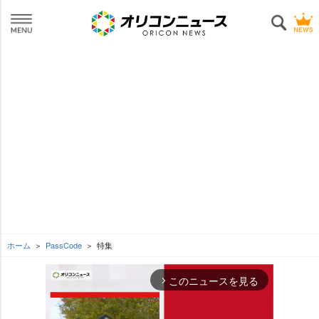
ホーム
PassCode
特集
このニュースを見る
arrow_forward_ios