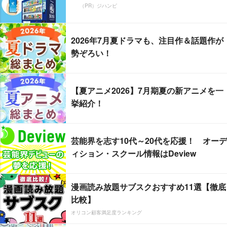
（PR）ジハンピ
2026年7月夏ドラマも、注目作＆話題作が
勢ぞろい！
【夏アニメ2026】7月期夏の新アニメを一
挙紹介！
芸能界を志す10代～20代を応援！ オーデ
ィション・スクール情報はDeview
漫画読み放題サブスクおすすめ11選【徹底
比較】
オリコン顧客満足度ランキング