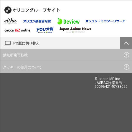
PC版に切り替え
禁無断複写転載
クッキーの使用について
© oricon ME inc.
JASRAC許諾番号：
9009642140Y38026