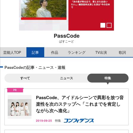
PassCode
ぱすこーど
M
芸能人TOP
記事
作品
ランキング
TV出演
歌詞
u
t
e
PassCodeの記事・ニュース・速報
すべて
ニュース
特集
PassCode、アイドルシーンで異彩を放つ音
楽性を次のステップへ「これまでを肯定し
ながら次へ進化」
2019-09-25
特集