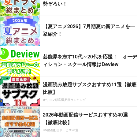
勢ぞろい！
【夏アニメ2026】7月期夏の新アニメを一
挙紹介！
芸能界を志す10代～20代を応援！ オーデ
ィション・スクール情報はDeview
漫画読み放題サブスクおすすめ11選【徹底
比較】
オリコン顧客満足度ランキング
2026年動画配信サービスおすすめ40選
【徹底比較】
CS動画配信サービス20選