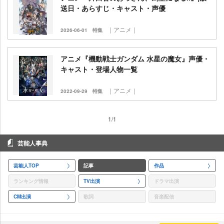
送日・あらすじ・キャスト・声優
｜アニメ｜
2026-06-01
特集
アニメ『機動戦士ガンダム 水星の魔女』声優・
キャスト・登場人物一覧
｜アニメ｜
2022-09-29
特集
1/1
芸能人事典
芸能人TOP
記事
作品
ランキング情報
TV出演
ドラマ出演
CM出演
歌詞
音楽配信