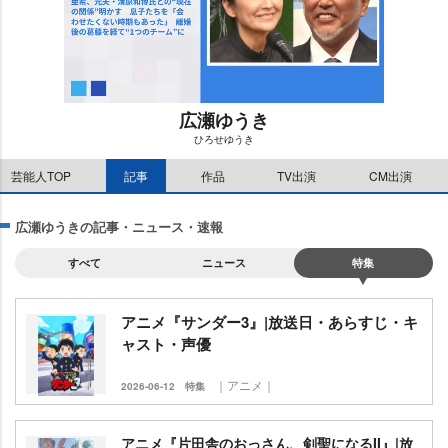
広瀬ゆうき
ひろせゆうき
M
芸能人TOP
記事
作品
TV出演
CM出演
u
t
e
広瀬ゆうきの記事・ニュース・速報
すべて
ニュース
特集
アニメ『サンダー3』|放送日・あらすじ・キ
ャスト・声優
｜アニメ｜
2026-06-12
特集
アニメ『片田舎のおっさん、剣聖になるII』|放