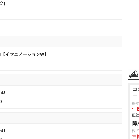
ク)」
4【イマニメーションW】
コ
chU
ー
0
株
年収
正社
障
chU
株
年収