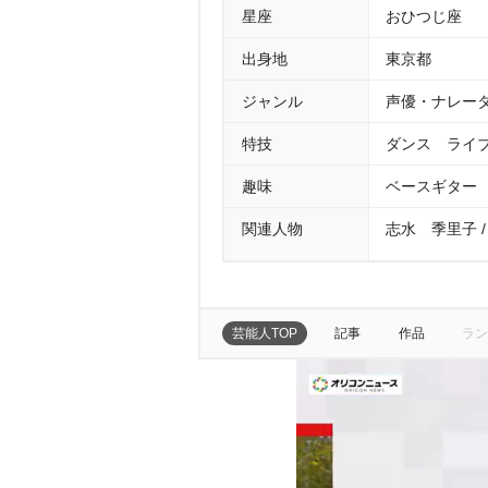
星座
おひつじ座
出身地
東京都
ジャンル
声優・ナレータ
特技
ダンス ライ
趣味
ベースギター
関連人物
志水 季里子 /
芸能人TOP
記事
作品
ラン