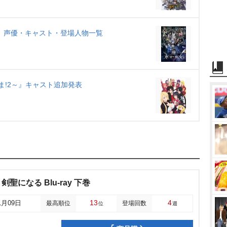
』声優・キャスト・登場人物一覧
ギま!2～』キャスト追加発表
になる Blu-ray 下巻
13
4
1月09日
最高順位
登場回数
位
週