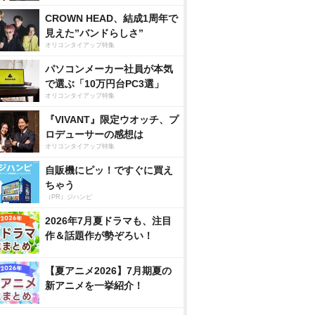
CROWN HEAD、結成1周年で
見えた”バンドらしさ”
オリコンタイアップ特集
パソコンメーカー社員が本気
で選ぶ「10万円台PC3選」
オリコンタイアップ特集
『VIVANT』限定ウオッチ、プ
ロデューサーの感想は
オリコンタイアップ特集
自販機にピッ！ですぐに買え
ちゃう
（PR）ジハンピ
2026年7月夏ドラマも、注目
作＆話題作が勢ぞろい！
【夏アニメ2026】7月期夏の
新アニメを一挙紹介！