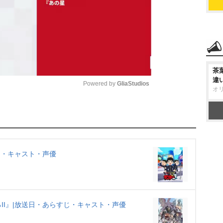
茶
違
Powered by 
GliaStudios
オ
M
u
t
e
じ・キャスト・声優
II』|放送日・あらすじ・キャスト・声優