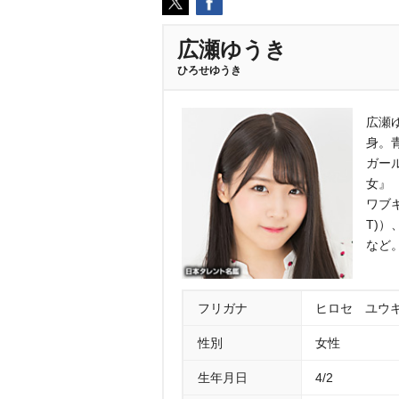
広瀬ゆうき
ひろせゆうき
広瀬
身。
ガー
女』
ワブキ
T)
など
フリガナ
ヒロセ ユウ
性別
女性
生年月日
4/2