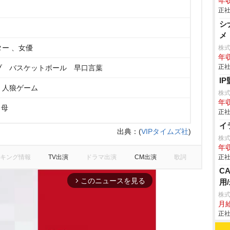
年収
正社
シ
メ
ー 、女優
株
年収
正社
ブ バスケットボール 早口言葉
I
 人狼ゲーム
株式
年収
 母
正社
イ
出典：
(
VIPタイムズ社
)
株
年収
キング情報
TV出演
ドラマ出演
CM出演
歌詞
正社
C
このニュースを見る
用
arrow_forward_ios
株
月
正社