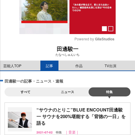
Powered by 
GliaStudios
田邊駿一
M
たなべしゅんいち
u
t
芸能人TOP
記事
作品
TV出演
e
田邊駿一の記事・ニュース・速報
すべて
ニュース
特集
“サウナのとりこ”BLUE ENCOUNT田邊駿
一 サウナを200%堪能する「背徳の一日」を
語る
｜音楽｜
2021-07-02
特集