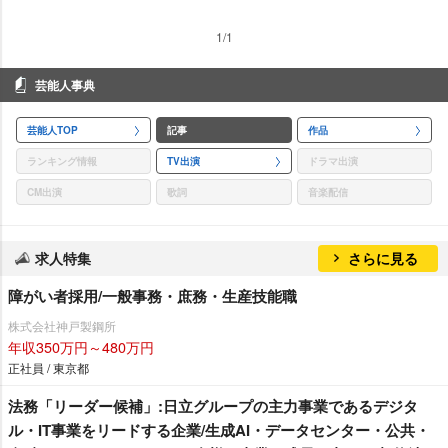
1/1
芸能人事典
芸能人TOP
記事
作品
ランキング情報
TV出演
ドラマ出演
CM出演
歌詞
音楽配信
求人特集
さらに見る
障がい者採用/一般事務・庶務・生産技能職
株式会社神戸製鋼所
年収350万円～480万円
正社員 / 東京都
法務「リーダー候補」:日立グループの主力事業であるデジタ
ル・IT事業をリードする企業/生成AI・データセンター・公共・