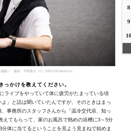
8
9
1
・田邊駿一 撮影：平野敬久（C）ORICON NewS inc.
きっかけを教えてください。
うにライブをやっていて体に疲労がたまっている頃
いよ」と話は聞いていたんですが、そのときはまっ
頃、事務所のスタッフさんから「温冷交代浴、知っ
教えてもらって、家のお風呂で熱めの浴槽に3～5分
3分体に当てるということを見よう見まねで始めま