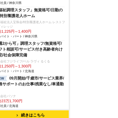
社員 / 神奈川県
福祉調理スタッフ」無資格可/日勤の
/特別養護老人ホーム
福祉法人宝珠会/特別養護老人ホーム レストフ
ヴィレッジ
1,225円～1,400円
バイト・パート / 神奈川県
週2から可」調理スタッフ/無資格可/
フト相談可/サービス付き高齢者向け
宅/社会保障完備
会社フジライフ/ベル ラヴィ るくる
1,250円～1,300円
バイト・パート / 北海道
09月開始/千歳市/サービス業界/
EW
務サポートのお仕事/残業なし/車通勤
式会社パソナ
23万1,700円
社員 / 北海道
続きはこちら