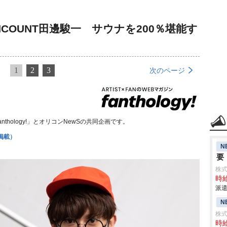
NCOUNT田邊駿一 サウナを200％堪能す
1
2
3
次のページ
thology!」とオリコンNewSの共同企画です。
掲載）
N
要
株
時給
派遣
N
株
時給