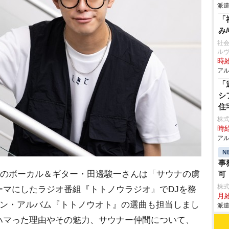
派遣
「
み
社会
ル
時給
アル
「
シ
住
株式
時給
アル
N
事
UNTのボーカル＆ギター・田邊駿一さんは「サウナの虜
可
株
ーマにしたラジオ番組『トトノウラジオ』でDJを務
月給
ョン・アルバム『トトノウオト』の選曲も担当しまし
派遣
ハマった理由やその魅力、サウナー仲間について、