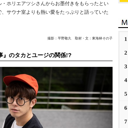
ル・ホリエアツシさんからお墨付きをもらったとい
で、サウナ室よりも熱い愛をたっぷりと語っていた
1
撮影：平野敬久 取材・文：東海林その子
2
事』のタカとユージの関係!?
3
4
5
6
7