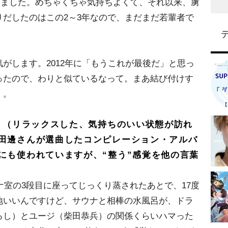
”ました。めちゃくちゃ気持ちよくて、それ以来、虜
だしたのはこの2～3年なので、まだまだ若輩者で
がします。2012年に「もうこれが最後だ」と思っ
ったので、わりと似ているなって。まあ結び付けす
）。
” （リラックスした、気持ちのいい状態が訪れ
田邊さんが選曲したコンピレーション・アルバ
にも使われていますが、“整う”感覚を他の言葉
ウナ室の3段目に座ってじっくり蒸されたあとで、17度
地いいんですけど、サウナと相棒の水風呂が、ドラ
ろし）とユージ（柴田恭兵）の関係くらいハマった