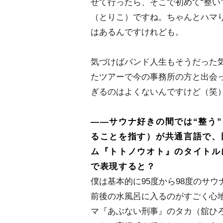
せて行ったら、そこで初めて“整い
（とりこ）ですね。ちゃんとハマり
はあるんですけれども。
気づけばバンド人生もそうだった気
たツアーで今の事務所の方と出会
ぎるのはよくないんですけど（笑
――サウナ好きの間では“整う
ることを指す）が共通言語で、
ム『トトノウオト』のタイトル
で表現すると？
僕は基本的に95度から98度のサ
前後の水風呂に入るのがすごく心
マ『あぶない刑事』のタカ（舘ひ