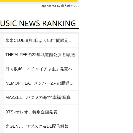
sponsored by 求人ボックス
米米CLUB 8月8日より88年間限定企画
THE ALFEEの22年武道館公演 初放送
日向坂46「イチャイチャ虫」発売へ
NEMOPHILA、メンバー2人の脱退発表
MAZZEL、パタヤの海で“幸福”写真
BTS×オレオ、特別企画発表
光GENJI、サブスク＆DL配信解禁