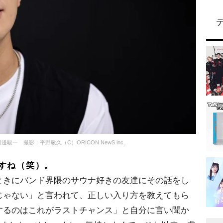
・田邊駿一 撮影：平野敬久（C）ORICON NewS inc.
すね（笑）。
ときにバンド界隈のサウナ好きの友達にその話をし
じゃない」と言われて、正しい入り方を教えてもら
するのはこれがラストチャンス」と自分に言い聞か