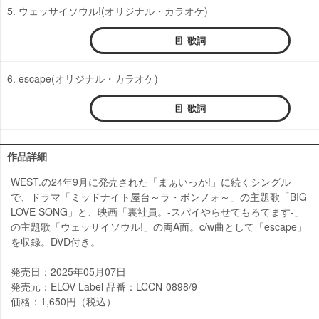
5. ウェッサイソウル!(オリジナル・カラオケ)
歌詞
6. escape(オリジナル・カラオケ)
歌詞
作品詳細
WEST.の24年9月に発売された「まぁいっか!」に続くシングル
で、ドラマ「ミッドナイト屋台～ラ・ボンノォ～」の主題歌「BIG
LOVE SONG」と、映画「裏社員。-スパイやらせてもろてます-」
の主題歌「ウェッサイソウル!」の両A面。c/w曲として「escape」
を収録。DVD付き。
発売日：2025年05月07日
発売元：ELOV-Label 品番：LCCN-0898/9
価格：1,650円（税込）