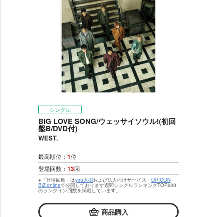
シングル
BIG LOVE SONG/ウェッサイソウル!(初回
盤B/DVD付)
WEST.
最高順位：
1
位
登場回数：
13
回
※「登場回数」は
you大樹
および法人向けサービス・
ORICON
BiZ online
で公開しております週間シングルランキングTOP200
のランクイン回数を掲載しています。
商品購入