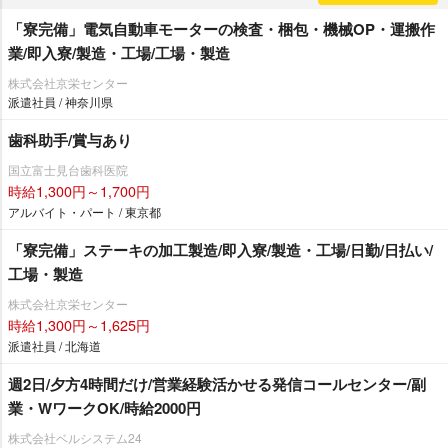
「寮完備」電気自動車モーターの検査・梱包・機械OP・運搬作
業/即入寮/製造・工場/工場・製造
株式会社京栄センター
派遣社員 / 神奈川県
歯科助手/賞与あり
国立富士見台歯科医院
時給1,300円～1,700円
アルバイト・パート / 東京都
「寮完備」ステーキの加工製造/即入寮/製造・工場/日勤/日払い/
工場・製造
株式会社京栄センター
時給1,300円～1,625円
派遣社員 / 北海道
週2日/夕方4時間だけ/営業経験活かせる発信コールセンター/副
業・WワークOK/時給2000円
株式会社ベルシステム24