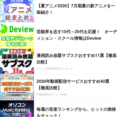
【夏アニメ2026】7月期夏の新アニメを一
挙紹介！
芸能界を志す10代～20代を応援！ オーデ
ィション・スクール情報はDeview
漫画読み放題サブスクおすすめ11選【徹底
比較】
オリコン顧客満足度ランキング
2026年動画配信サービスおすすめ40選
【徹底比較】
CS動画配信サービス20選
毎週の音楽ランキングから、ヒットの推移
をチェック！