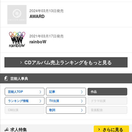
2024年03月13日発売
AWARD
2021年03月17日発売
rainboW
CDアルバム売上ランキングをもっと見る
芸能人事典
芸能人TOP
記事
作品
ランキング情報
TV出演
ドラマ出演
CM出演
歌詞
音楽配信
求人特集
さらに見る