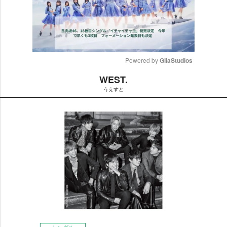
Powered by 
GliaStudios
WEST.
M
うえすと
u
t
e