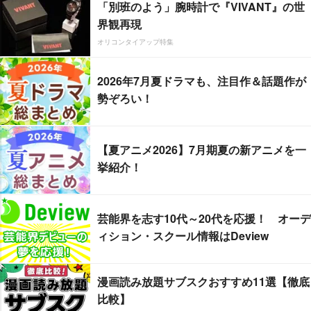
「別班のよう」腕時計で『VIVANT』の世
界観再現
オリコンタイアップ特集
2026年7月夏ドラマも、注目作＆話題作が
勢ぞろい！
【夏アニメ2026】7月期夏の新アニメを一
挙紹介！
芸能界を志す10代～20代を応援！ オーデ
ィション・スクール情報はDeview
漫画読み放題サブスクおすすめ11選【徹底
比較】