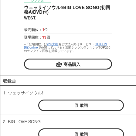
シングル
ウェッサイソウル!/BIG LOVE SONG(初回
盤A/DVD付)
WEST.
最高順位：
1
位
登場回数：
13
回
※「登場回数」は
you大樹
および法人向けサービス・
ORICON
BiZ online
で公開しております週間シングルランキングTOP200
のランクイン回数を掲載しています。
商品購入
収録曲
1. ウェッサイソウル!
歌詞
2. BIG LOVE SONG
歌詞