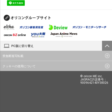
PC版に切り替え
禁無断複写転載
クッキーの使用について
© oricon ME inc.
JASRAC許諾番号：
9009642140Y38026