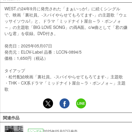
WEST.の24年9月に発売された「まぁいっか!」に続くシングル
で、映画「裏社員。-スパイやらせてもろてます-」の主題歌「ウェ
ッサイソウル!」と、ドラマ「ミッドナイト屋台～ラ・ボンノォ
～」の主題歌「BIG LOVE SONG」の両A面。c/w曲として「君の嫌
いな君」を収録。DVD付き。
発売日：2025年05月07日
発売元：ELOV-Label 品番：LCCN-0894/5
価格：1,650円（税込）
タイアップ
・松竹配給映画「裏社員。-スパイやらせてもろてます-」主題歌
・THK・CX系ドラマ「ミッドナイト屋台～ラ・ボンノォ～」主題
歌
関連作品
2025年05月07日発売
シングル