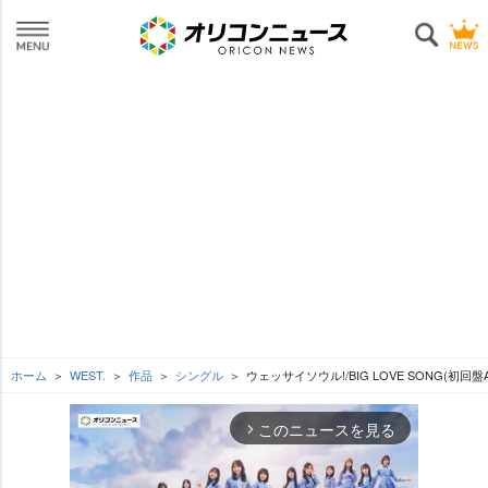
ホーム
WEST.
作品
シングル
ウェッサイソウル!/BIG LOVE SONG(初回盤A
このニュースを見る
arrow_forward_ios