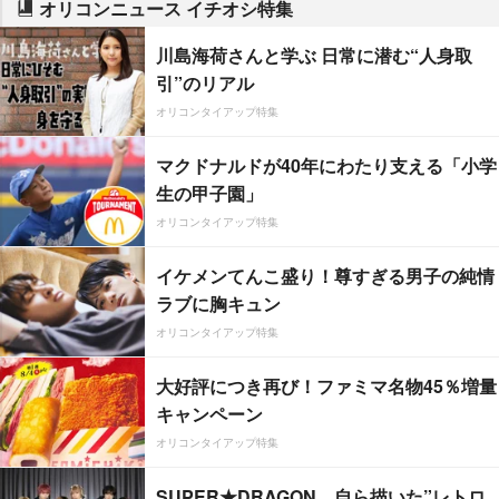
オリコンニュース イチオシ特集
川島海荷さんと学ぶ 日常に潜む“人身取
引”のリアル
オリコンタイアップ特集
マクドナルドが40年にわたり支える「小学
生の甲子園」
オリコンタイアップ特集
イケメンてんこ盛り！尊すぎる男子の純情
ラブに胸キュン
オリコンタイアップ特集
大好評につき再び！ファミマ名物45％増量
キャンペーン
オリコンタイアップ特集
SUPER★DRAGON、自ら描いた”レトロ