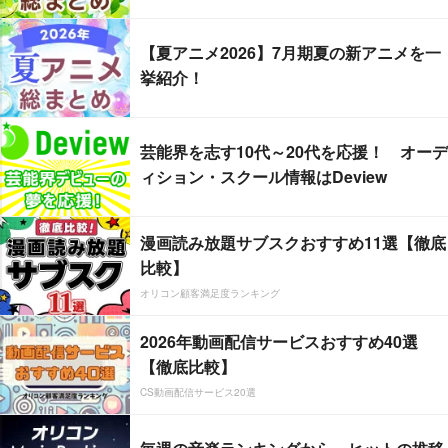
【夏アニメ2026】7月期夏の新アニメを一
挙紹介！
芸能界を志す10代～20代を応援！ オーデ
ィション・スクール情報はDeview
漫画読み放題サブスクおすすめ11選【徹底
比較】
オリコン顧客満足度ランキング
2026年動画配信サービスおすすめ40選
【徹底比較】
CS動画配信サービス20選