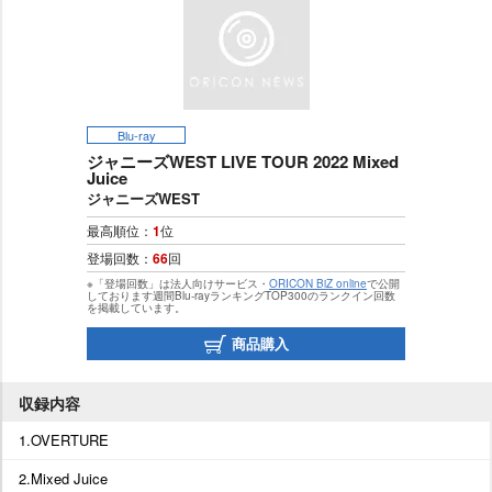
Blu-ray
ジャニーズWEST LIVE TOUR 2022 Mixed
Juice
ジャニーズWEST
最高順位：
1
位
登場回数：
66
回
※「登場回数」は法人向けサービス・
ORICON BiZ online
で公開
しております週間Blu-rayランキングTOP300のランクイン回数
を掲載しています。
商品購入
収録内容
1.OVERTURE
2.Mixed Juice