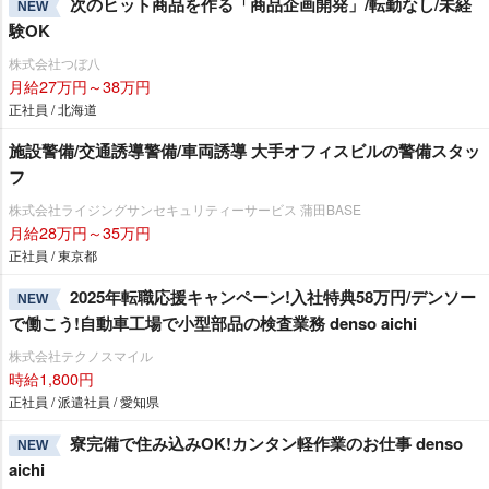
次のヒット商品を作る「商品企画開発」/転勤なし/未経
NEW
験OK
株式会社つぼ八
月給27万円～38万円
正社員 / 北海道
施設警備/交通誘導警備/車両誘導 大手オフィスビルの警備スタッ
フ
株式会社ライジングサンセキュリティーサービス 蒲田BASE
月給28万円～35万円
正社員 / 東京都
2025年転職応援キャンペーン!入社特典58万円/デンソー
NEW
で働こう!自動車工場で小型部品の検査業務 denso aichi
株式会社テクノスマイル
時給1,800円
正社員 / 派遣社員 / 愛知県
寮完備で住み込みOK!カンタン軽作業のお仕事 denso
NEW
aichi