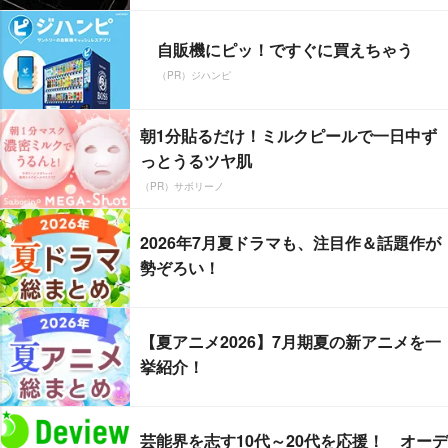
自販機にピッ！ですぐに買えちゃう
（PR）ジハンピ
朝1分貼るだけ！ミルクピールで一日中ず
っとうるツヤ肌
（PR）サボリーノ
2026年7月夏ドラマも、注目作＆話題作が
勢ぞろい！
【夏アニメ2026】7月期夏の新アニメを一
挙紹介！
芸能界を志す10代～20代を応援！ オーデ