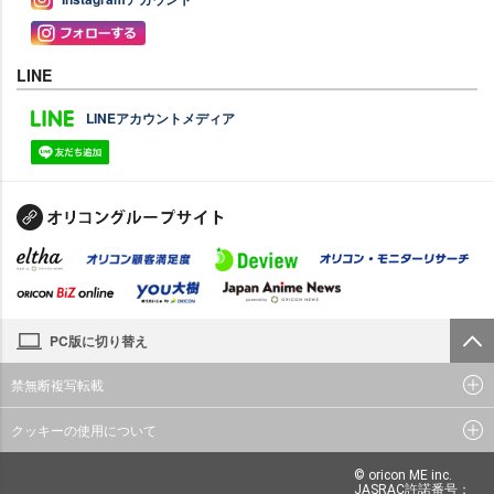
LINE
LINEアカウントメディア
PC版に切り替え
禁無断複写転載
クッキーの使用について
© oricon ME inc.
JASRAC許諾番号：