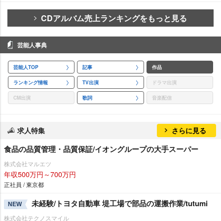
CDアルバム売上ランキングをもっと見る
芸能人事典
芸能人TOP
記事
作品
ランキング情報
TV出演
ドラマ出演
CM出演
歌詞
音楽配信
求人特集
さらに見る
食品の品質管理・品質保証/イオングループの大手スーパー
株式会社マルエツ
年収500万円～700万円
正社員 / 東京都
未経験/トヨタ自動車 堤工場で部品の運搬作業/tutumi
NEW
株式会社テクノスマイル