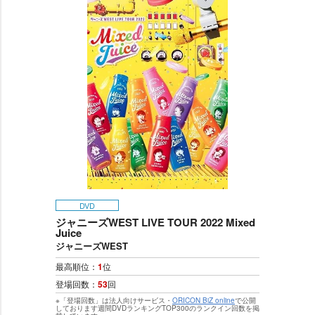
DVD
ジャニーズWEST LIVE TOUR 2022 Mixed
Juice
ジャニーズWEST
最高順位：
1
位
登場回数：
53
回
※「登場回数」は法人向けサービス・
ORICON BiZ online
で公開
しております週間DVDランキングTOP300のランクイン回数を掲