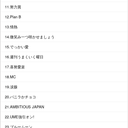
11.努力賞
12.Plan B
13.情熱
14.微笑み一つ咲かせましょう
15.でっかい愛
16.週刊うまくいく曜日
17.喜努愛楽
18.MC
19.涙腺
20.バニラかチョコ
21.AMBITIOUS JAPAN
22.UME強引オン!
23.ブルームーン