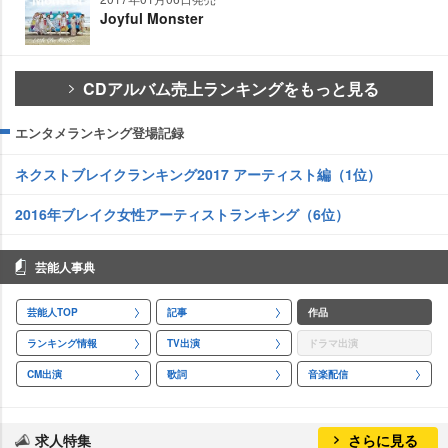
Joyful Monster
CDアルバム売上ランキングをもっと見る
エンタメランキング登場記録
ネクストブレイクランキング2017 アーティスト編（1位）
2016年ブレイク女性アーティストランキング（6位）
芸能人事典
芸能人TOP
記事
作品
ランキング情報
TV出演
ドラマ出演
CM出演
歌詞
音楽配信
求人特集
さらに見る