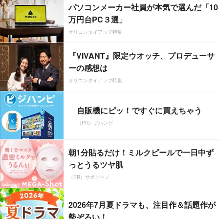
パソコンメーカー社員が本気で選んだ「10
万円台PC３選」
オリコンタイアップ特集
『VIVANT』限定ウオッチ、プロデューサ
ーの感想は
オリコンタイアップ特集
自販機にピッ！ですぐに買えちゃう
（PR）ジハンピ
朝1分貼るだけ！ミルクピールで一日中ず
っとうるツヤ肌
（PR）サボリーノ
2026年7月夏ドラマも、注目作＆話題作が
勢ぞろい！