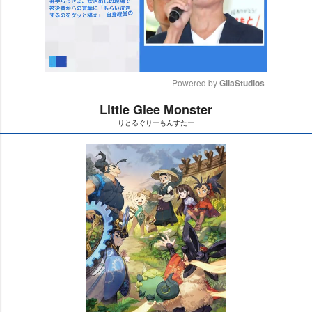
Powered by 
GliaStudios
Little Glee Monster
M
りとるぐりーもんすたー
u
t
e