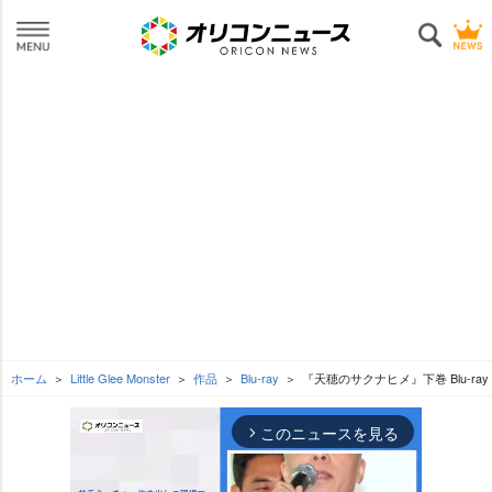
ホーム
Little Glee Monster
作品
Blu-ray
『天穂のサクナヒメ』下巻 Blu-ray
このニュースを見る
arrow_forward_ios