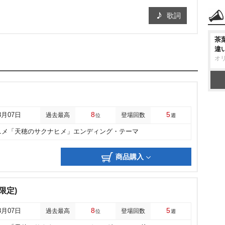
歌詞
茶
違
オ
8
5
8月07日
過去最高
登場回数
位
週
ニメ「天穂のサクナヒメ」エンディング・テーマ
商品購入
限定)
8
5
8月07日
過去最高
登場回数
位
週