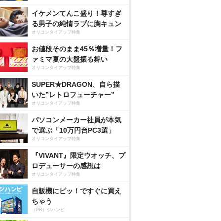
イケメンてんこ盛り！尊すぎ
る男子の純情ラブに胸キュン
オリコンタイアップ特集
お値段そのまま45％増量！フ
ァミマ夏の大盤振る舞い
オリコンタイアップ特集
SUPER★DRAGON、自ら描
いた”レトロフューチャー”
オリコンタイアップ特集
パソコンメーカー社員が本気
で選ぶ「10万円台PC3選」
オリコンタイアップ特集
『VIVANT』限定ウオッチ、プ
ロデューサーの感想は
オリコンタイアップ特集
自販機にピッ！ですぐに買え
ちゃう
（PR）ジハンピ