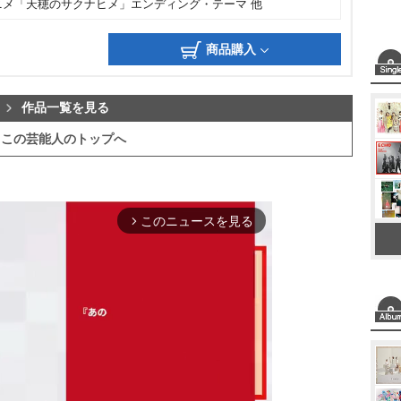
ニメ「天穂のサクナヒメ」エンディング・テーマ 他
商品購入
作品一覧を見る
この芸能人のトップへ
このニュースを見る
arrow_forward_ios