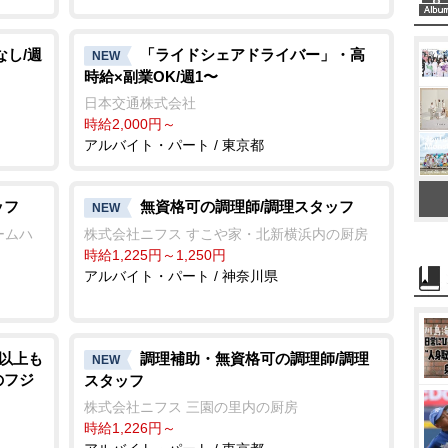
なし/週
「ライドシェアドライバー」・高
NEW
時給×副業OK/週1〜
日本交通株式会社
時給2,000円～
アルバイト・パート / 東京都
ッフ
無資格可の調理師/調理スタッフ
NEW
ームハ
株式会社ニフス すこや家・北新横浜内の厨房
時給1,225円～1,250円
アルバイト・パート / 神奈川県
円以上も
調理補助・無資格可の調理師/調理
NEW
のフジ
スタッフ
株式会社ニフス 三園の里内の厨房
時給1,226円～