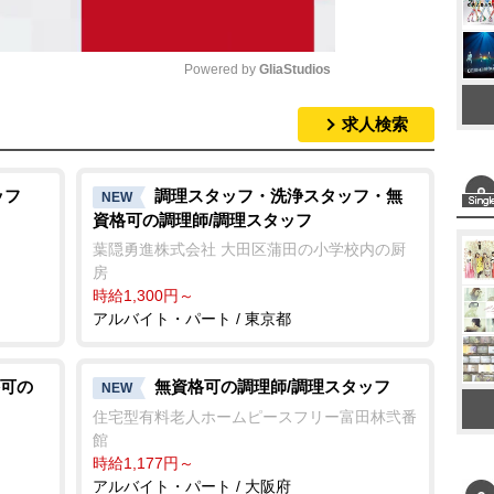
Powered by 
GliaStudios
求人検索
M
u
t
ッフ
調理スタッフ・洗浄スタッフ・無
NEW
資格可の調理師/調理スタッフ
e
葉隠勇進株式会社 大田区蒲田の小学校内の厨
房
時給1,300円～
アルバイト・パート / 東京都
可の
無資格可の調理師/調理スタッフ
NEW
住宅型有料老人ホームピースフリー富田林弐番
館
時給1,177円～
アルバイト・パート / 大阪府