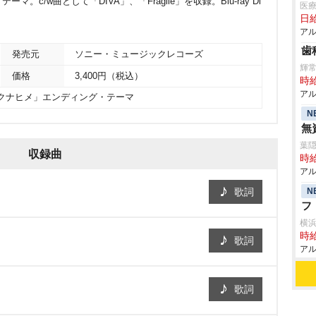
c/w曲として「DIVA」、「Fragile」を収録。Blu-ray Di
医
日給
アル
歯
発売元
ソニー・ミュージックレコーズ
輝
価格
3,400円（税込）
時給
アル
サクナヒメ」エンディング・テーマ
N
無
葉
収録曲
時給
アル
N
歌詞
フ
横
時給
歌詞
アル
歌詞