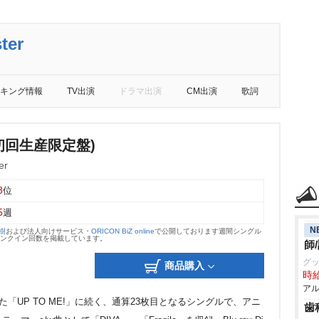
ter
キング情報
TV出演
ドラマ出演
CM出演
歌詞
(初回生産限定盤)
er
8
位
5
週
N
大樹
および法人向けサービス・
ORICON BiZ online
で公開しております週間シングル
のランクイン回数を掲載しています。
師
グ
商品購入
時給
アル
月に発売された「UP TO ME!」に続く、通算23枚目となるシングルで、アニ
歯