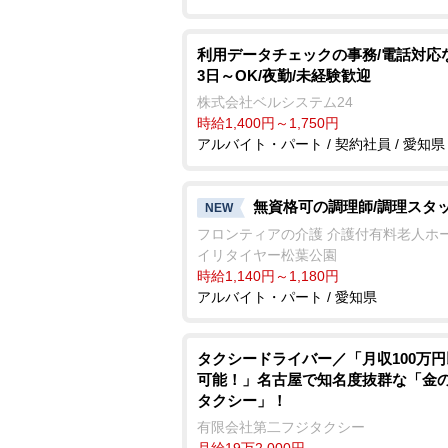
利用データチェックの事務/電話対応
3日～OK/夜勤/未経験歓迎
株式会社ベルシステム24
時給1,400円～1,750円
アルバイト・パート / 契約社員 / 愛知県
無資格可の調理師/調理スタ
NEW
フロンティアの介護 介護付有料老人ホ
イリタイヤー松葉公園
時給1,140円～1,180円
アルバイト・パート / 愛知県
タクシードライバー／「月収100万
可能！」名古屋で知名度抜群な「金
タクシー」！
有限会社第二フジタクシー
月給19万2,000円