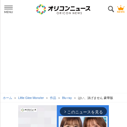
ホーム
Little Glee Monster
作品
Blu-ray
はい、泳げません 豪華版
このニュースを見る
arrow_forward_ios