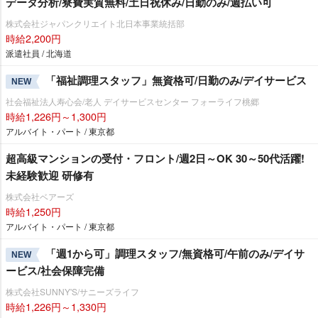
データ分析/寮費実質無料/土日祝休み/日勤のみ/週払い可
株式会社ジャパンクリエイト北日本事業統括部
時給2,200円
派遣社員 / 北海道
「福祉調理スタッフ」無資格可/日勤のみ/デイサービス
NEW
社会福祉法人寿心会/老人 デイサービスセンター フォーライフ桃郷
時給1,226円～1,300円
アルバイト・パート / 東京都
超高級マンションの受付・フロント/週2日～OK 30～50代活躍!
未経験歓迎 研修有
株式会社ベアーズ
時給1,250円
アルバイト・パート / 東京都
「週1から可」調理スタッフ/無資格可/午前のみ/デイサ
NEW
ービス/社会保障完備
株式会社SUNNY'S/サニーズライフ
時給1,226円～1,330円