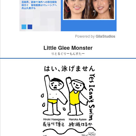
Powered by 
GliaStudios
Little Glee Monster
M
りとるぐりーもんすたー
u
t
e