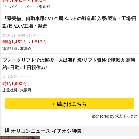
アルバイト・パート / 東京都
「寮完備」自動車用CVT金属ベルトの製造/即入寮/製造・工場/日
勤/日払い/工場・製造
株式会社京栄センター
時給1,450円～1,813円
派遣社員 / 北海道
フォークリフトでの運搬・入出荷作業/リフト資格で即戦力 高時
給×日勤×土日祝休み!
株式会社トーコー
時給1,600円
派遣社員 / 大阪府
続きはこちら
sponsored by 求人ボックス
オリコンニュース イチオシ特集