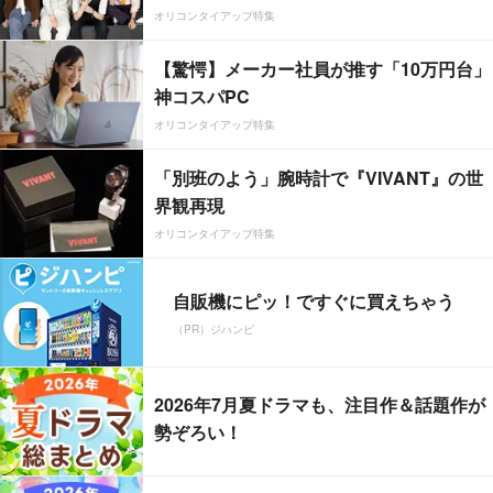
オリコンタイアップ特集
【驚愕】メーカー社員が推す「10万円台」
神コスパPC
オリコンタイアップ特集
「別班のよう」腕時計で『VIVANT』の世
界観再現
オリコンタイアップ特集
自販機にピッ！ですぐに買えちゃう
（PR）ジハンピ
2026年7月夏ドラマも、注目作＆話題作が
勢ぞろい！