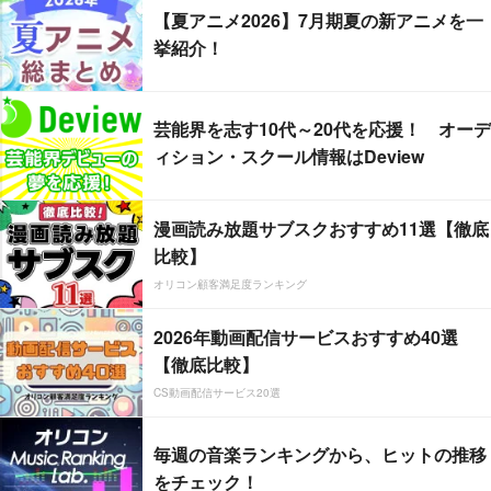
【夏アニメ2026】7月期夏の新アニメを一
挙紹介！
芸能界を志す10代～20代を応援！ オーデ
ィション・スクール情報はDeview
漫画読み放題サブスクおすすめ11選【徹底
比較】
オリコン顧客満足度ランキング
2026年動画配信サービスおすすめ40選
【徹底比較】
CS動画配信サービス20選
毎週の音楽ランキングから、ヒットの推移
をチェック！