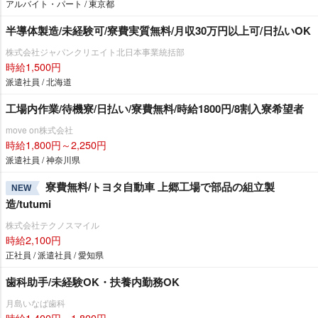
アルバイト・パート / 東京都
半導体製造/未経験可/寮費実質無料/月収30万円以上可/日払いOK
株式会社ジャパンクリエイト北日本事業統括部
時給1,500円
派遣社員 / 北海道
工場内作業/待機寮/日払い/寮費無料/時給1800円/8割入寮希望者
move on株式会社
時給1,800円～2,250円
派遣社員 / 神奈川県
寮費無料/トヨタ自動車 上郷工場で部品の組立製
NEW
造/tutumi
株式会社テクノスマイル
時給2,100円
正社員 / 派遣社員 / 愛知県
歯科助手/未経験OK・扶養内勤務OK
月島いなば歯科
時給1,400円～1,800円