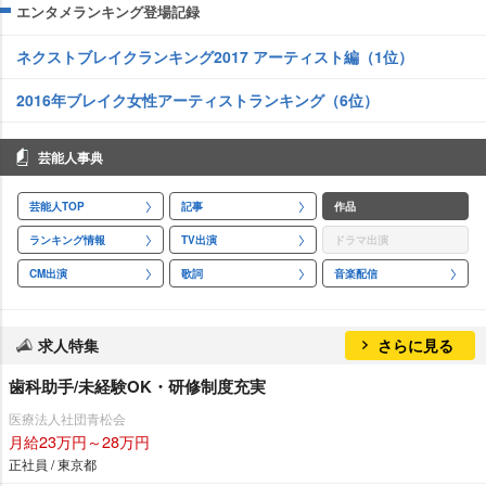
エンタメランキング登場記録
ネクストブレイクランキング2017 アーティスト編（1位）
2016年ブレイク女性アーティストランキング（6位）
芸能人事典
芸能人TOP
記事
作品
ランキング情報
TV出演
ドラマ出演
CM出演
歌詞
音楽配信
求人特集
さらに見る
歯科助手/未経験OK・研修制度充実
医療法人社団青松会
月給23万円～28万円
正社員 / 東京都