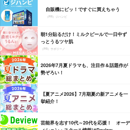
自販機にピッ！ですぐに買えちゃう
（PR）ジハンピ
朝1分貼るだけ！ミルクピールで一日中ず
っとうるツヤ肌
（PR）サボリーノ
2026年7月夏ドラマも、注目作＆話題作が
勢ぞろい！
【夏アニメ2026】7月期夏の新アニメを一
挙紹介！
芸能界を志す10代～20代を応援！ オーデ
ィション・スクール情報はDeview