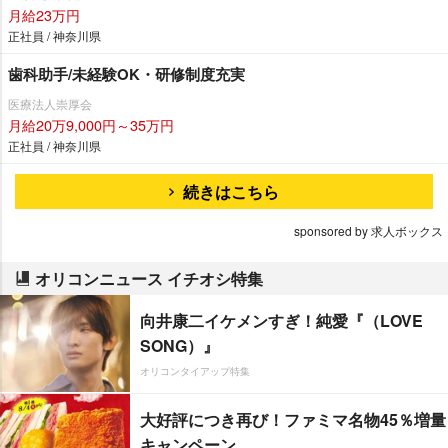
月給23万円
正社員 / 神奈川県
歯科助手/未経験OK・研修制度充実
医療法人崇厚会
月給20万9,000円～35万円
正社員 / 神奈川県
続きはこちら
sponsored by 求人ボックス
オリコンニュース イチオシ特集
向井康二イケメンすぎ！純愛『（LOVE
SONG）』
オリコンタイアップ特集
大好評につき再び！ファミマ名物45％増量
キャンペーン