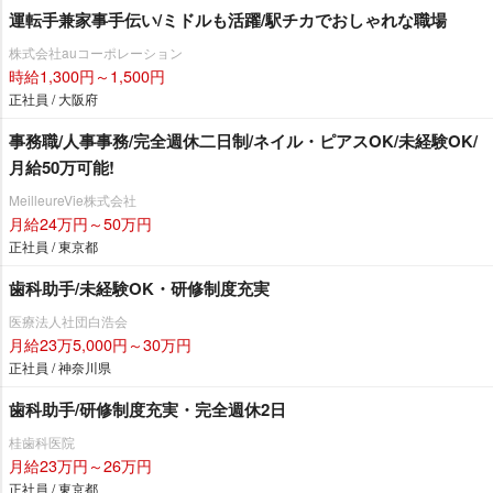
運転手兼家事手伝い/ミドルも活躍/駅チカでおしゃれな職場
株式会社auコーポレーション
時給1,300円～1,500円
正社員 / 大阪府
事務職/人事事務/完全週休二日制/ネイル・ピアスOK/未経験OK/
月給50万可能!
MeilleureVie株式会社
月給24万円～50万円
正社員 / 東京都
歯科助手/未経験OK・研修制度充実
医療法人社団白浩会
月給23万5,000円～30万円
正社員 / 神奈川県
歯科助手/研修制度充実・完全週休2日
桂歯科医院
月給23万円～26万円
正社員 / 東京都