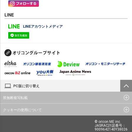
LINE
LINEアカウントメディア
PC版に切り替え
禁無断複写転載
クッキーの使用について
© oricon ME inc.
JASRAC許諾番号：
9009642140Y38026