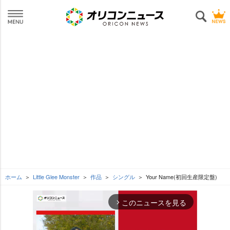
ホーム
Little Glee Monster
作品
シングル
Your Name(初回生産限定盤)
このニュースを見る
arrow_forward_ios