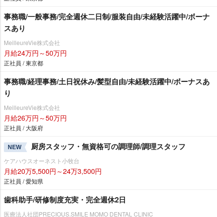
事務職/一般事務/完全週休二日制/服装自由/未経験活躍中/ボーナ
スあり
MeilleureVie株式会社
月給24万円～50万円
正社員 / 東京都
事務職/経理事務/土日祝休み/髪型自由/未経験活躍中/ボーナスあ
り
MeilleureVie株式会社
月給26万円～50万円
正社員 / 大阪府
厨房スタッフ・無資格可の調理師/調理スタッフ
NEW
ケアハウスオーネスト小牧台
月給20万5,500円～24万3,500円
正社員 / 愛知県
歯科助手/研修制度充実・完全週休2日
医療法人社団PRECIOUS.SMILE MOMO DENTAL CLINIC