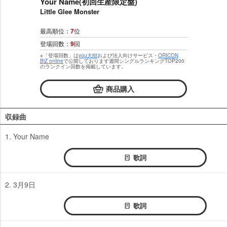
Your Name(初回生産限定盤)
Little Glee Monster
最高順位：
7
位
登場回数：
9
回
※「登場回数」は
you大樹
および法人向けサービス・
ORICON
BiZ online
で公開しております週間シングルランキングTOP200
のランクイン回数を掲載しています。
商品購入
収録曲
1. Your Name
歌詞
2. 3月9日
歌詞