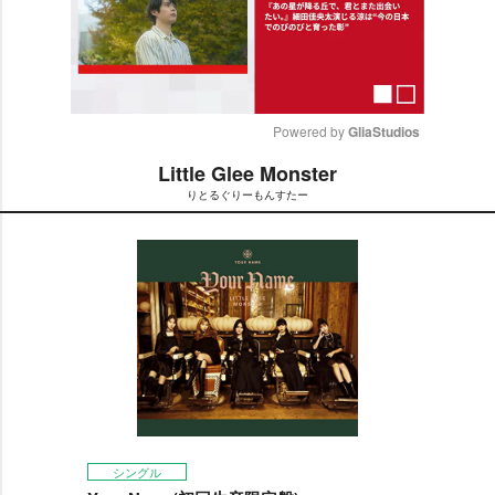
Powered by 
GliaStudios
Little Glee Monster
M
りとるぐりーもんすたー
u
t
e
シングル