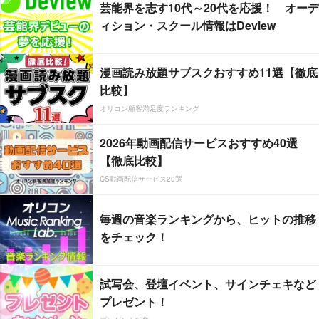
芸能界を志す10代～20代を応援！ オーデ
ィション・スクール情報はDeview
漫画読み放題サブスクおすすめ11選【徹底
比較】
オリコン顧客満足度ランキング
2026年動画配信サービスおすすめ40選
【徹底比較】
CS動画配信サービス20選
毎週の音楽ランキングから、ヒットの推移
をチェック！
試写会、登壇イベント、サインチェキなど
プレゼント！