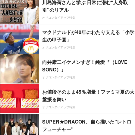
川島海荷さんと学ぶ 日常に潜む“人身取
引”のリアル
オリコンタイアップ特集
マクドナルドが40年にわたり支える「小学
生の甲子園」
オリコンタイアップ特集
向井康二イケメンすぎ！純愛『（LOVE
SONG）』
オリコンタイアップ特集
お値段そのまま45％増量！ファミマ夏の大
盤振る舞い
オリコンタイアップ特集
SUPER★DRAGON、自ら描いた”レトロ
フューチャー”