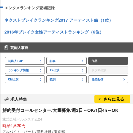
エンタメランキング登場記録
ネクストブレイクランキング2017 アーティスト編（1位）
2016年ブレイク女性アーティストランキング（6位）
芸能人事典
芸能人TOP
記事
作品
ランキング情報
TV出演
ドラマ出演
CM出演
歌詞
音楽配信
求人特集
さらに見る
解約受付コールセンター/大量募集/週3日～OK/1日4h～OK
株式会社ベルシステム24
時給1,620円
アルバイト・パート / 契約社員 / 東京都