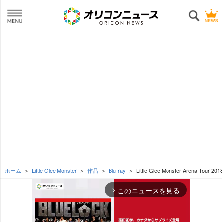
ホーム
Little Glee Monster
作品
Blu-ray
Little Glee Monster Arena Tour
このニュースを見る
arrow_forward_ios