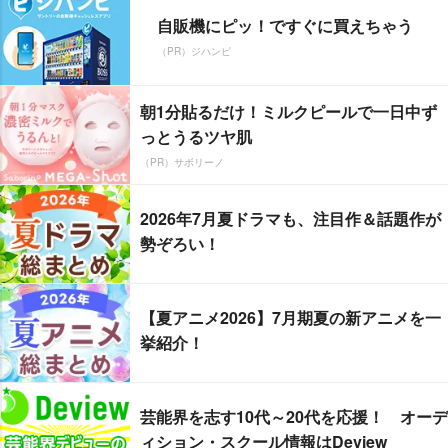
自販機にピッ！ですぐに買えちゃう
（PR）ジハンピ
朝1分貼るだけ！ミルクピールで一日中ず
っとうるツヤ肌
（PR）サボリーノ
2026年7月夏ドラマも、注目作＆話題作が
勢ぞろい！
【夏アニメ2026】7月期夏の新アニメを一
挙紹介！
芸能界を志す10代～20代を応援！ オーデ
ィション・スクール情報はDeview