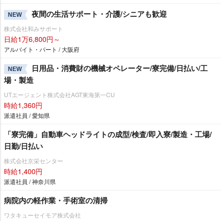
夜間の生活サポート・介護/シニアも歓迎
NEW
株式会社和みサポート
日給1万6,800円～
アルバイト・パート / 大阪府
日用品・消費財の機械オペレーター/寮完備/日払い/工
NEW
場・製造
UTエージェント株式会社AGT東海第一CU
時給1,360円
派遣社員 / 愛知県
「寮完備」自動車ヘッドライトの成型/検査/即入寮/製造・工場/
日勤/日払い
株式会社京栄センター
時給1,400円
派遣社員 / 神奈川県
病院内の軽作業・手術室の清掃
ワタキューセイモア株式会社