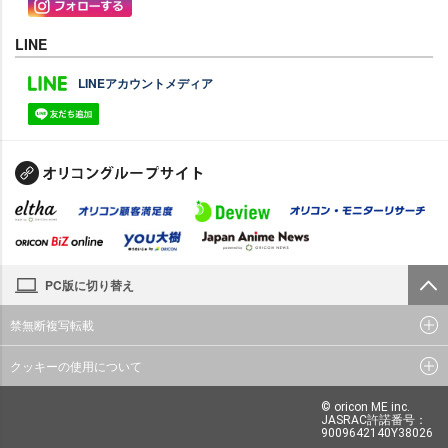
LINE
LINEアカウントメディア
PC版に切り替え
禁無断複写転載
クッキーの使用について
© oricon ME inc.
JASRAC許諾番号：
9009642140Y38026