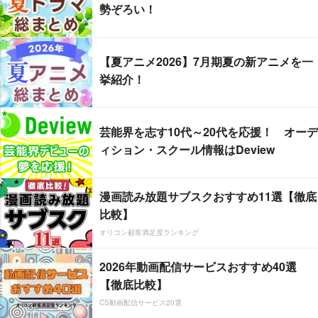
勢ぞろい！
【夏アニメ2026】7月期夏の新アニメを一
挙紹介！
芸能界を志す10代～20代を応援！ オーデ
ィション・スクール情報はDeview
漫画読み放題サブスクおすすめ11選【徹底
比較】
オリコン顧客満足度ランキング
2026年動画配信サービスおすすめ40選
【徹底比較】
CS動画配信サービス20選