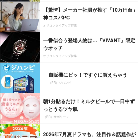
【驚愕】メーカー社員が推す「10万円台」
神コスパPC
オリコンタイアップ特集
一番似合う登場人物は…『VIVANT』限定
ウオッチ
オリコンタイアップ特集
自販機にピッ！ですぐに買えちゃう
（PR）ジハンピ
朝1分貼るだけ！ミルクピールで一日中ず
っとうるツヤ肌
（PR）サボリーノ
2026年7月夏ドラマも、注目作＆話題作が