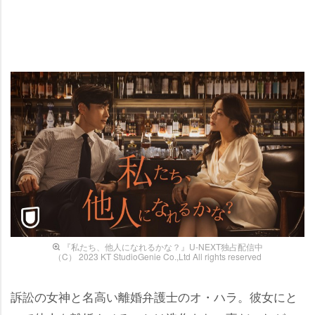
『私たち、他人になれるかな？』U-NEXT独占配信中
（C） 2023 KT StudioGenie Co.,Ltd All rights reserved
訴訟の女神と名高い離婚弁護士のオ・ハラ。彼女にと