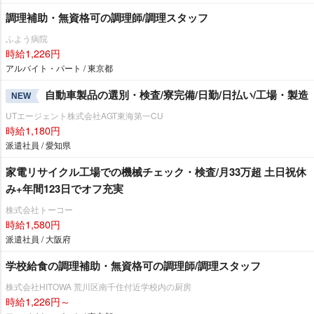
調理補助・無資格可の調理師/調理スタッフ
ふよう病院
時給1,226円
アルバイト・パート / 東京都
自動車製品の選別・検査/寮完備/日勤/日払い/工場・製造
NEW
UTエージェント株式会社AGT東海第一CU
時給1,180円
派遣社員 / 愛知県
家電リサイクル工場での機械チェック・検査/月33万超 土日祝休
み+年間123日でオフ充実
株式会社トーコー
時給1,580円
派遣社員 / 大阪府
学校給食の調理補助・無資格可の調理師/調理スタッフ
株式会社HITOWA 荒川区南千住付近学校内の厨房
時給1,226円～