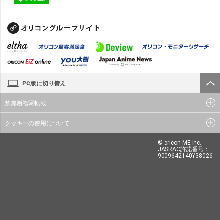
PC版に切り替え
禁無断複写転載
クッキーの使用について
© oricon ME inc.
JASRAC許諾番号：
9009642140Y38026