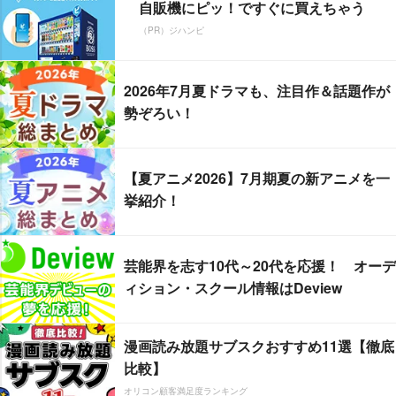
自販機にピッ！ですぐに買えちゃう
（PR）ジハンピ
2026年7月夏ドラマも、注目作＆話題作が
勢ぞろい！
【夏アニメ2026】7月期夏の新アニメを一
挙紹介！
芸能界を志す10代～20代を応援！ オーデ
ィション・スクール情報はDeview
漫画読み放題サブスクおすすめ11選【徹底
比較】
オリコン顧客満足度ランキング