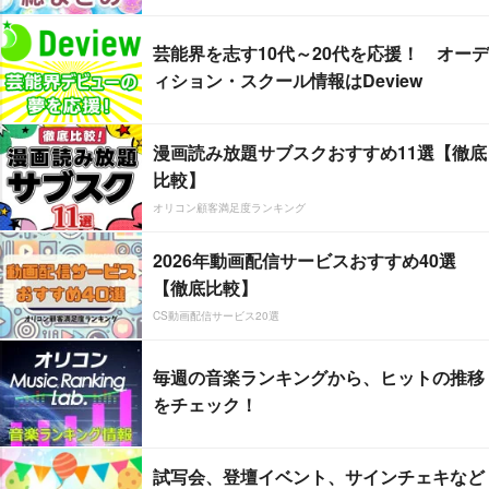
芸能界を志す10代～20代を応援！ オーデ
ィション・スクール情報はDeview
漫画読み放題サブスクおすすめ11選【徹底
比較】
オリコン顧客満足度ランキング
2026年動画配信サービスおすすめ40選
【徹底比較】
CS動画配信サービス20選
毎週の音楽ランキングから、ヒットの推移
をチェック！
試写会、登壇イベント、サインチェキなど