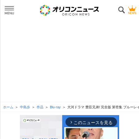
ホーム
中島歩
作品
Blu-ray
大河ドラマ 豊臣兄弟! 完全版 第壱集 ブルーレイ
このニュースを見る
arrow_forward_ios