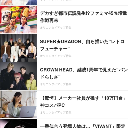
デカすぎ都市伝説発生!?ファミマ45％増量
作戦再来
オリコンタイアップ特集
SUPER★DRAGON、自ら描いた”レトロ
フューチャー”
オリコンタイアップ特集
CROWN HEAD、結成1周年で見えた”バン
ドらしさ”
オリコンタイアップ特集
【驚愕】メーカー社員が推す「10万円台」
神コスパPC
オリコンタイアップ特集
一番似合う登場人物は…『VIVANT』限定