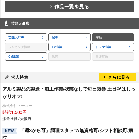
作品一覧を見る
芸能人事典
芸能人TOP
記事
作品
ランキング情報
TV出演
ドラマ出演
CM出演
歌詞
音楽配信
求人特集
さらに見る
アルミ製品の製造・加工作業/残業なしで毎日気楽 土日祝はしっ
かりオフ!
株式会社トーコー
時給1,500円
派遣社員 / 大阪府
「週3から可」調理スタッフ/無資格可/シフト相談可/病
NEW
院