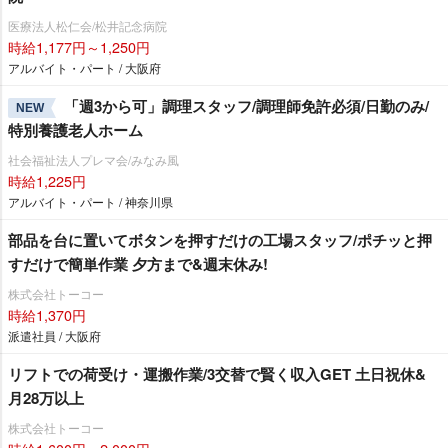
医療法人松仁会/松井記念病院
時給1,177円～1,250円
アルバイト・パート / 大阪府
「週3から可」調理スタッフ/調理師免許必須/日勤のみ/
NEW
特別養護老人ホーム
社会福祉法人プレマ会/みなみ風
時給1,225円
アルバイト・パート / 神奈川県
部品を台に置いてボタンを押すだけの工場スタッフ/ポチッと押
すだけで簡単作業 夕方まで&週末休み!
株式会社トーコー
時給1,370円
派遣社員 / 大阪府
リフトでの荷受け・運搬作業/3交替で賢く収入GET 土日祝休&
月28万以上
株式会社トーコー