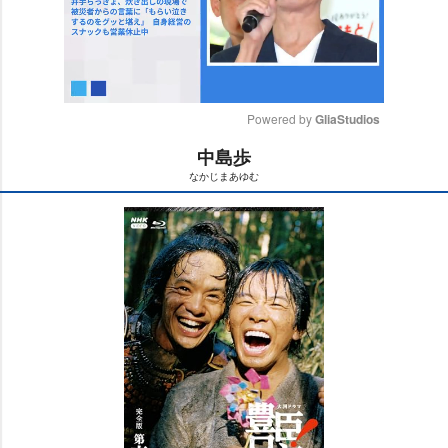
Powered by 
GliaStudios
中島歩
M
なかじまあゆむ
u
t
e