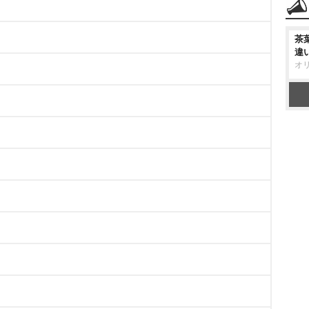
茶
違
オ