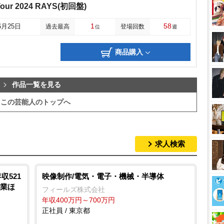
Tour 2024 RAYS(初回盤)
1
58
6月25日
過去最高
登場回数
位
週
商品購入
作品一覧を見る
この芸能人のトップへ
求人検索
収521
映像制作/電気・電子・機械・半導体
残業ほ
フィールズ株式会社
年収400万円～700万円
正社員 / 東京都