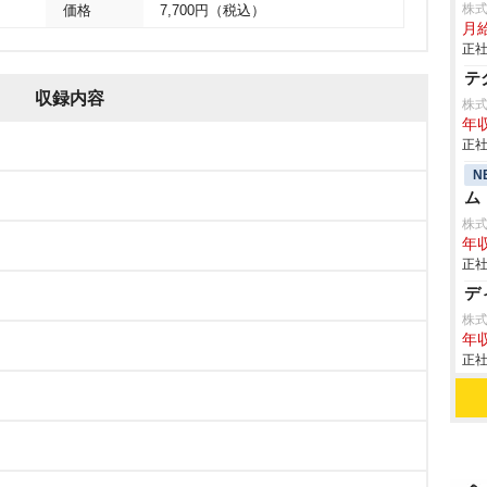
株
価格
7,700円（税込）
月給
正社
テ
収録内容
株式
年
正社
N
ム
株式
年収
正社
デ
株
年収
正社