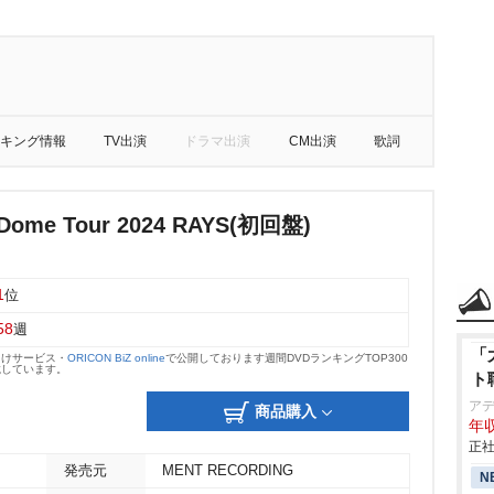
キング情報
TV出演
ドラマ出演
CM出演
歌詞
Dome Tour 2024 RAYS(初回盤)
1
位
58
週
「
向けサービス・
ORICON BiZ online
で公開しております週間DVDランキングTOP300
載しています。
ト
ア
商品購入
年収
正社
発売元
MENT RECORDING
N