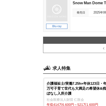
Snow Man Dome 
発売日
2025年0
Blu-ray
求人特集
介護福祉士/実働7.25h×年休123日・年
万可子育て世代も大満足の希望休&
ぼなし入所介護
社会医療法人財団 仁医会
年収414万6,600円～521万1,600円