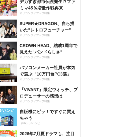
デカすぎ都市伝説発生!?ファ
ミマ45％増量作戦再来
オリコンタイアップ特集
SUPER★DRAGON、自ら描
いた”レトロフューチャー”
オリコンタイアップ特集
CROWN HEAD、結成1周年で
見えた”バンドらしさ”
オリコンタイアップ特集
パソコンメーカー社員が本気
で選ぶ「10万円台PC3選」
オリコンタイアップ特集
『VIVANT』限定ウオッチ、プ
ロデューサーの感想は
オリコンタイアップ特集
自販機にピッ！ですぐに買え
ちゃう
（PR）ジハンピ
2026年7月夏ドラマも、注目