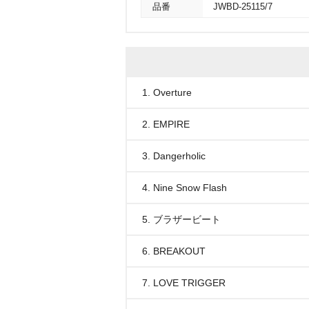
品番
JWBD-25115/7
1. Overture
2. EMPIRE
3. Dangerholic
4. Nine Snow Flash
5. ブラザービート
6. BREAKOUT
7. LOVE TRIGGER