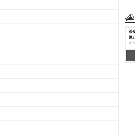
茶
違
オ