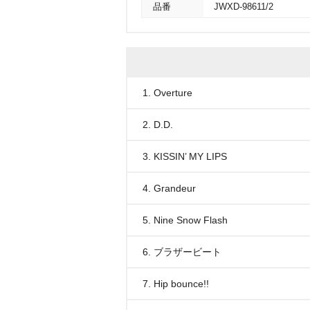
品番
JWXD-98611/2
1. Overture
2. D.D.
3. KISSIN’ MY LIPS
4. Grandeur
5. Nine Snow Flash
6. ブラザービート
7. Hip bounce!!