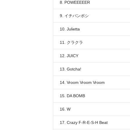
8. POWEEEEER
9. イチバンボシ
10. Julietta
11. クラクラ
12. JUICY
13. Gotcha!
14. Vroom Vroom Vroom
15. DA BOMB
16. W
17. Crazy F-R-E-S-H Beat