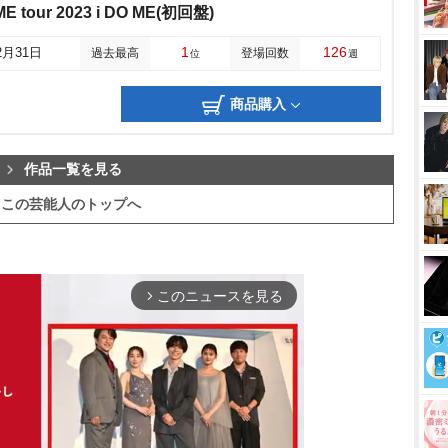
ME tour 2023 i DO ME(初回盤)
1
126
2月31日
過去最高
登場回数
位
週
商品購入
作品一覧を見る
この芸能人のトップへ
このニュースを見る
arrow_forward_ios