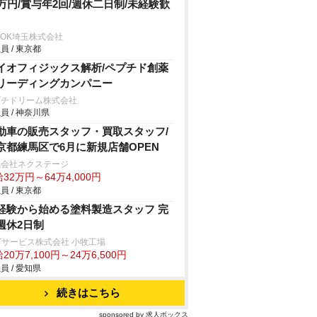
0万円/賞与年2回/週休二日制/未経験歓
SOK埼玉株式会社
員 / 東京都
イオフィジックス解析/ペプチド創薬
リーディングカンパニー
プチドリーム株式会社
員 / 神奈川県
動車の販売スタッフ・買取スタッフ/
京都練馬区で6月に新規店舗OPEN
式会社ネクステージ
32万円～64万4,000円
員 / 東京都
経験から始める塗料製造スタッフ 完
週休2日制
Tサービス株式会社 小牧工場
20万7,100円～24万6,500円
員 / 愛知県
続きはこちら
sponsored by 求人ボックス