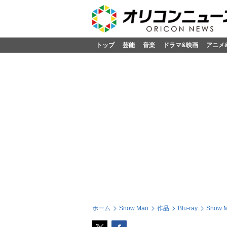
トップ
芸能
音楽
ドラマ&映画
アニメ
ホーム
Snow Man
作品
Blu-ray
Snow M