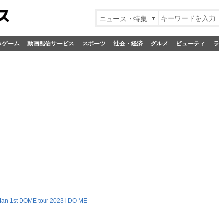
ニュース・特集
&ゲーム
動画配信サービス
スポーツ
社会・経済
グルメ
ビューティ
ラ
an 1st DOME tour 2023 i DO ME