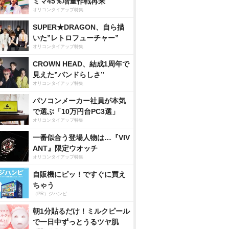
ミマ45％増量作戦再来
オリコンタイアップ特集
SUPER★DRAGON、自ら描
いた”レトロフューチャー”
オリコンタイアップ特集
CROWN HEAD、結成1周年で
見えた”バンドらしさ”
オリコンタイアップ特集
パソコンメーカー社員が本気
で選ぶ「10万円台PC3選」
オリコンタイアップ特集
一番似合う登場人物は…『VIV
ANT』限定ウオッチ
オリコンタイアップ特集
自販機にピッ！ですぐに買え
ちゃう
（PR）ジハンピ
朝1分貼るだけ！ミルクピール
で一日中ずっとうるツヤ肌