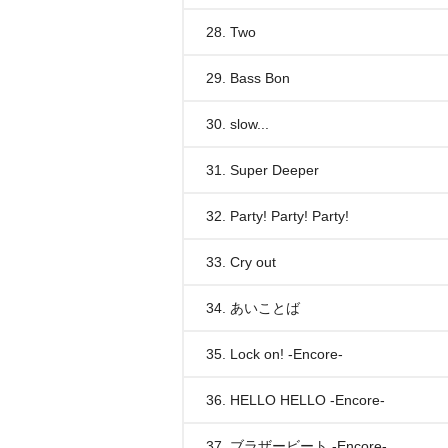
28. Two
29. Bass Bon
30. slow...
31. Super Deeper
32. Party! Party! Party!
33. Cry out
34. あいことば
35. Lock on! -Encore-
36. HELLO HELLO -Encore-
37. ブラザービート -Encore-