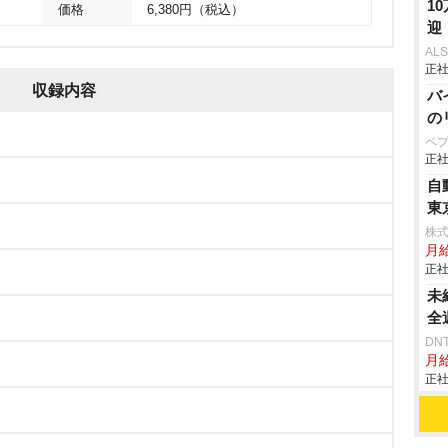
1
価格
6,380円（税込）
迎
AL
正社
収録内容
バ
の
ペ
正社
自
東
株
月給
正社
未
全
DN
月給
正社