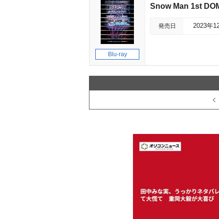
Snow Man 1st DO
発売日
2023年1
Blu-ray