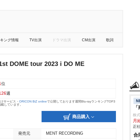
キング情報
TV出演
ドラマ出演
CM出演
歌詞
st DOME tour 2023 i DO ME
1
位
126
週
N
向けサービス・
ORICON BiZ online
で公開しております週間Blu-rayランキングTOP3
掲載しています。
「
株
商品購入
月
正社
発売元
MENT RECORDING
合