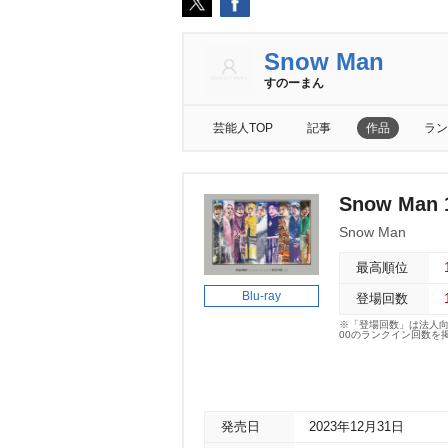
Snow Man
すのーまん
芸能人TOP
記事
作品
ラン
Snow Man 1
Snow Man
最高順位
Blu-ray
登場回数
※「登場回数」は法人
00のランクイン回数を
発売日
2023年12月31日