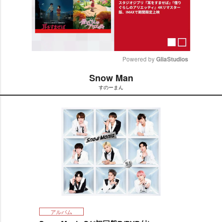
Powered by 
GliaStudios
Snow Man
M
すのーまん
u
t
e
アルバム