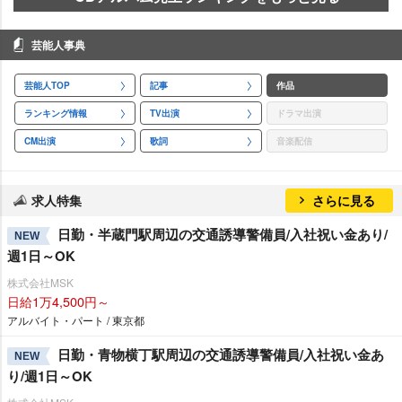
芸能人事典
芸能人TOP
記事
作品
ランキング情報
TV出演
ドラマ出演
CM出演
歌詞
音楽配信
求人特集
さらに見る
日勤・半蔵門駅周辺の交通誘導警備員/入社祝い金あり/
NEW
週1日～OK
株式会社MSK
日給1万4,500円～
アルバイト・パート / 東京都
日勤・青物横丁駅周辺の交通誘導警備員/入社祝い金あ
NEW
り/週1日～OK