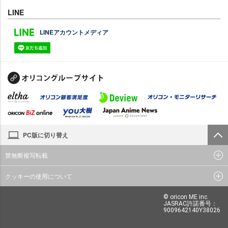
LINE
LINEアカウントメディア
PC版に切り替え
禁無断複写転載
クッキーの使用について
© oricon ME inc.
JASRAC許諾番号：
9009642140Y38026