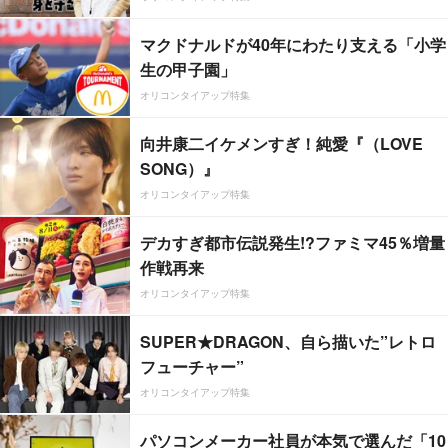
マクドナルドが40年にわたり支える「小学
生の甲子園」
オリコンタイアップ特集
向井康二イケメンすぎ！純愛『（LOVE
SONG）』
オリコンタイアップ特集
デカすぎ都市伝説発生!?ファミマ45％増量
作戦再来
オリコンタイアップ特集
SUPER★DRAGON、自ら描いた”レトロ
フューチャー”
オリコンタイアップ特集
パソコンメーカー社員が本気で選んだ「10