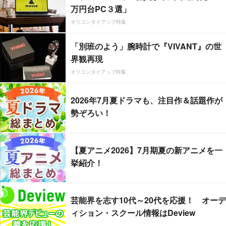
万円台PC３選」
オリコンタイアップ特集
「別班のよう」腕時計で『VIVANT』の世
界観再現
オリコンタイアップ特集
2026年7月夏ドラマも、注目作＆話題作が
勢ぞろい！
【夏アニメ2026】7月期夏の新アニメを一
挙紹介！
芸能界を志す10代～20代を応援！ オーデ
ィション・スクール情報はDeview