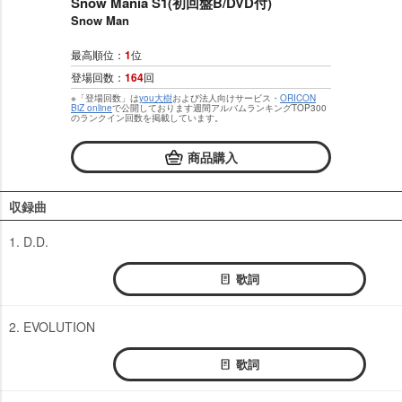
Snow Mania S1(初回盤B/DVD付)
Snow Man
最高順位：
1
位
登場回数：
164
回
※「登場回数」は
you大樹
および法人向けサービス・
ORICON
BiZ online
で公開しております週間アルバムランキングTOP300
のランクイン回数を掲載しています。
商品購入
収録曲
1. D.D.
歌詞
2. EVOLUTION
歌詞