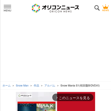
ホーム
Snow Man
作品
アルバム
Snow Mania S1(初回盤B/DVD付)
このニュースを見る
arrow_forward_ios