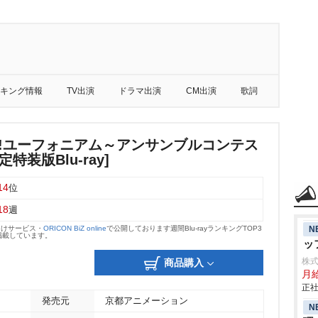
キング情報
TV出演
ドラマ出演
CM出演
歌詞
け!ユーフォニアム～アンサンブルコンテス
特装版Blu-ray]
14
位
18
週
N
向けサービス・
ORICON BiZ online
で公開しております週間Blu-rayランキングTOP3
掲載しています。
ッ
株
商品購入
月
正社
発売元
京都アニメーション
N