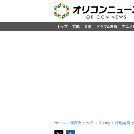
トップ
芸能
音楽
ドラマ&映画
アニメ
ホーム
雨宮天
作品
Blu-ray
特別編 響け