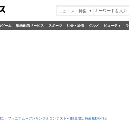
ニュース・特集
&ゲーム
動画配信サービス
スポーツ
社会・経済
グルメ
ビューティ
ラ
!ユーフォニアム～アンサンブルコンテスト～[数量限定特装版Blu-ray]