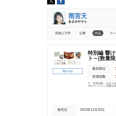
雨宮天
あまみやそら
芸能人TOP
記事
作品
ラン
特別編 響
ト～[数量限定
最高順位
Blu-ray
登場回数
※「登場回数」は法人
00のランクイン回数を
発売日
2023年12月20日