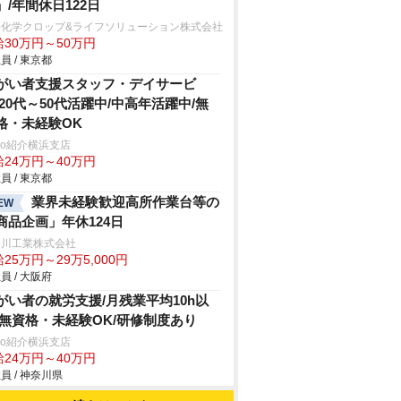
」/年間休日122日
井化学クロップ&ライフソリューション株式会社
給30万円～50万円
員 / 東京都
がい者支援スタッフ・デイサービ
/20代～50代活躍中/中高年活躍中/無
格・未経験OK
trio紹介横浜支店
給24万円～40万円
員 / 東京都
業界未経験歓迎高所作業台等の
EW
商品企画」年休124日
谷川工業株式会社
25万円～29万5,000円
員 / 大阪府
がい者の就労支援/月残業平均10h以
/無資格・未経験OK/研修制度あり
trio紹介横浜支店
給24万円～40万円
員 / 神奈川県