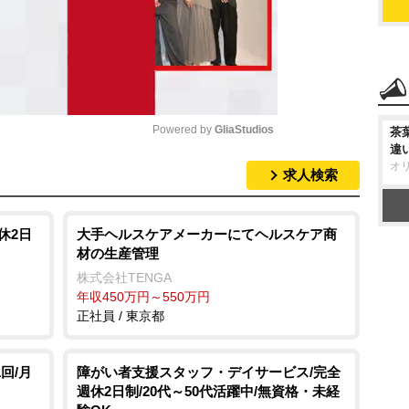
Powered by 
GliaStudios
茶
違
オ
求人検索
M
u
t
休2日
大手ヘルスケアメーカーにてヘルスケア商
材の生産管理
e
株式会社TENGA
年収450万円～550万円
正社員 / 東京都
回/月
障がい者支援スタッフ・デイサービス/完全
週休2日制/20代～50代活躍中/無資格・未経