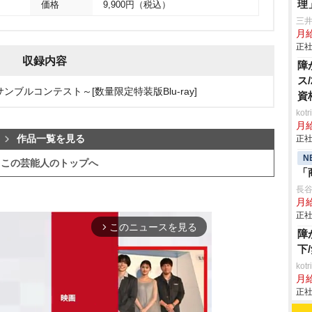
理
価格
9,900円（税込）
三
月
正社
収録内容
障
ス
ンブルコンテスト～[数量限定特装版Blu-ray]
資
ko
月
作品一覧を見る
正社
N
この芸能人のトップへ
「
長
月給
正社
このニュースを見る
arrow_forward_ios
障
下
ko
月
正社