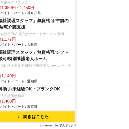
うち歯科クリニック
1,350円～1,450円
バイト・パート / 神奈川県
福祉調理スタッフ」無資格可/午前の
/居宅介護支援
会社和田/在宅介護サポートサービス 和田
1,177円
バイト・パート / 大阪府
福祉調理スタッフ」無資格可/シフト
談可/特別養護老人ホーム
福祉法人知多学園/特別養護老人ホーム ヴィラ
坂
1,140円
バイト・パート / 愛知県
科助手/未経験OK・ブランクOK
療法人社団悠和会
1,400円
バイト・パート / 東京都
続きはこちら
sponsored by 求人ボックス