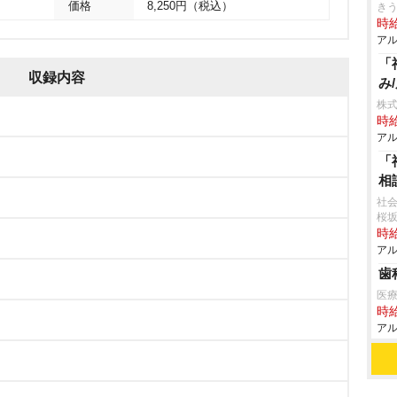
価格
8,250円（税込）
き
時給
アル
「
収録内容
み
株式
時給
アル
「
相
社会
桜
時給
アル
歯
医
時給
アル