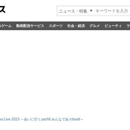
ニュース・特集
&ゲーム
動画配信サービス
スポーツ
社会・経済
グルメ
ビューティ
ラ
Arena Live 2023 ～会いに行くyacht! みんなであそboat!～