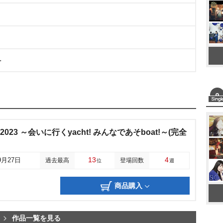
＞
Live 2023 ～会いに行くyacht! みんなであそboat!～(完全
13
4
9月27日
過去最高
登場回数
位
週
商品購入
作品一覧を見る