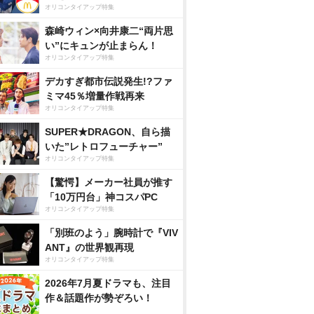
オリコンタイアップ特集
森崎ウィン×向井康二“両片思
い”にキュンが止まらん！
オリコンタイアップ特集
デカすぎ都市伝説発生!?ファ
ミマ45％増量作戦再来
オリコンタイアップ特集
SUPER★DRAGON、自ら描
いた”レトロフューチャー”
オリコンタイアップ特集
【驚愕】メーカー社員が推す
「10万円台」神コスパPC
オリコンタイアップ特集
「別班のよう」腕時計で『VIV
ANT』の世界観再現
オリコンタイアップ特集
2026年7月夏ドラマも、注目
作＆話題作が勢ぞろい！