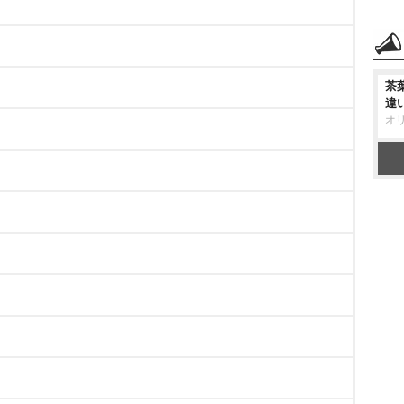
茶
違
オ