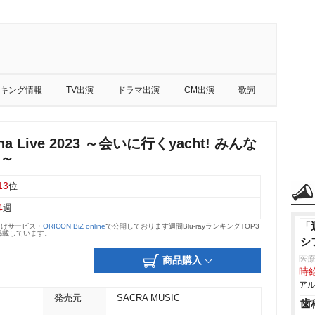
キング情報
TV出演
ドラマ出演
CM出演
歌詞
rena Live 2023 ～会いに行くyacht! みんな
!～
13
位
4
週
「
向けサービス・
ORICON BiZ online
で公開しております週間Blu-rayランキングTOP3
掲載しています。
シ
医
商品購入
時給
アル
発売元
SACRA MUSIC
歯