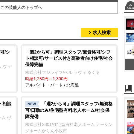
この芸能人のトップへ
求人検索
可/シ
「週2から可」調理スタッフ/無資格可/シフ
ト相談可/サービス付き高齢者向け住宅/社会
保障完備
 ヴィ
株式会社フジライフ/ベル ラヴィ るくる
時給1,250円～1,300円
アルバイト・パート / 北海道
ト相談
「週2から可」調理スタッフ/無資格
NEW
可/日勤のみ/住宅型有料老人ホーム/社会保
障完備
ム ヴ
株式会社S301/住宅型有料老人ホーム ナーシン
グホームかりん小牧市