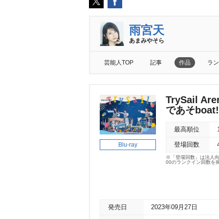
雨宮天
あまみやそら
芸能人TOP
記事
作品
ラン
TrySail A
であそboat
最高順位
Blu-ray
登場回数
※「登場回数」は法人
00のランクイン回数を
発売日
2023年09月27日