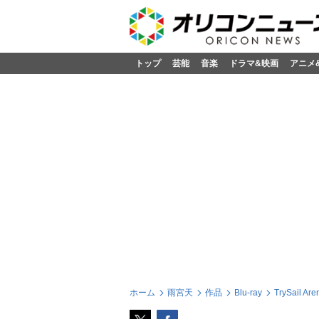
トップ
芸能
音楽
ドラマ&映画
アニメ
ホーム
雨宮天
作品
Blu-ray
TrySail 