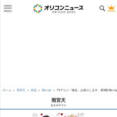
ホーム
雨宮天
作品
Blu-ray
TVアニメ「彼女、お借りします」第3期 Blu-ra
雨宮天
あまみやそら