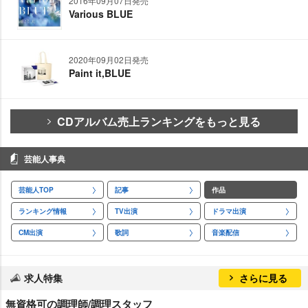
2016年09月07日発売
Various BLUE
2020年09月02日発売
Paint it,BLUE
CDアルバム売上ランキングをもっと見る
芸能人事典
芸能人TOP
記事
作品
ランキング情報
TV出演
ドラマ出演
CM出演
歌詞
音楽配信
求人特集
さらに見る
無資格可の調理師/調理スタッフ