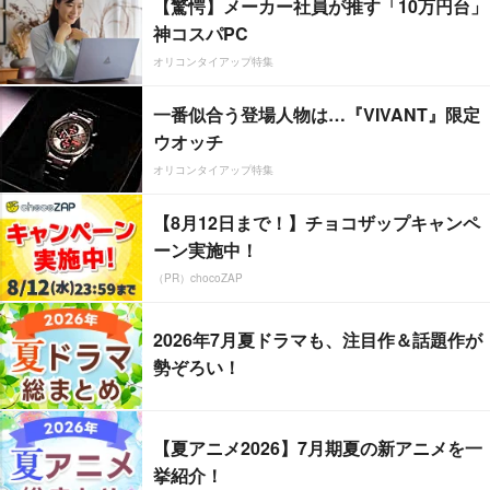
【驚愕】メーカー社員が推す「10万円台」
神コスパPC
オリコンタイアップ特集
一番似合う登場人物は…『VIVANT』限定
ウオッチ
オリコンタイアップ特集
【8月12日まで！】チョコザップキャンペ
ーン実施中！
（PR）chocoZAP
2026年7月夏ドラマも、注目作＆話題作が
勢ぞろい！
【夏アニメ2026】7月期夏の新アニメを一
挙紹介！