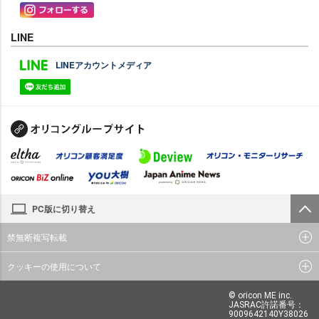
LINE
LINEアカウントメディア
PC版に切り替え
禁無断複写転載
クッキーの使用について
© oricon ME inc.
JASRAC許諾番号：
9009642140Y38026