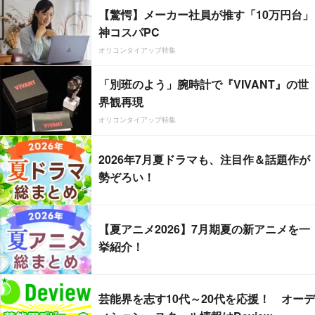
【驚愕】メーカー社員が推す「10万円台」
神コスパPC
オリコンタイアップ特集
「別班のよう」腕時計で『VIVANT』の世
界観再現
オリコンタイアップ特集
2026年7月夏ドラマも、注目作＆話題作が
勢ぞろい！
【夏アニメ2026】7月期夏の新アニメを一
挙紹介！
芸能界を志す10代～20代を応援！ オーデ