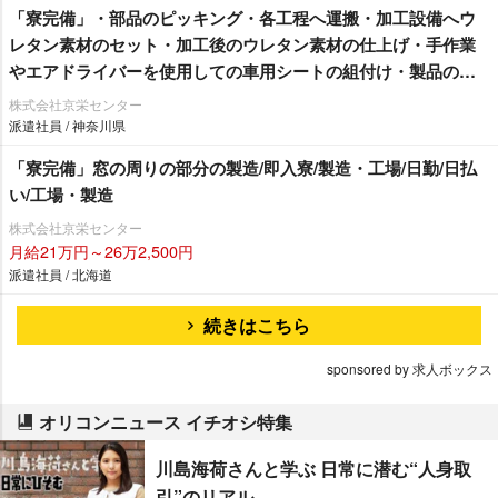
「寮完備」・部品のピッキング・各工程へ運搬・加工設備へウ
レタン素材のセット・加工後のウレタン素材の仕上げ・手作業
エアドライバーを使用しての車用シートの組付け・製品の検
査作業/即入寮/製造・工場
株式会社京栄センター
派遣社員 / 神奈川県
「寮完備」窓の周りの部分の製造/即入寮/製造・工場/日勤/日払
い/工場・製造
株式会社京栄センター
月給21万円～26万2,500円
派遣社員 / 北海道
続きはこちら
sponsored by 求人ボックス
オリコンニュース イチオシ特集
川島海荷さんと学ぶ 日常に潜む“人身取
引”のリアル