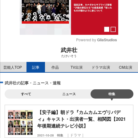
Powered by 
GliaStudios
武井壮
M
たけいそう
u
t
芸能人TOP
記事
作品
TV出演
ドラマ出演
CM出演
e
武井壮の記事・ニュース・速報
すべて
ニュース
特集
【安子編】朝ドラ『カムカムエヴリバデ
ィ』キャスト・出演者一覧、相関図【2021
年後期連続テレビ小説】
｜ドラマ｜
2021-10-28
特集