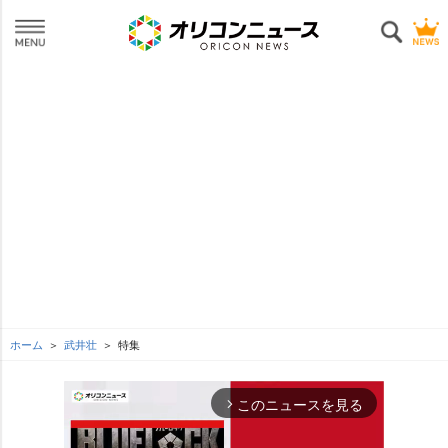
ホーム
武井壮
特集
このニュースを見る
arrow_forward_ios