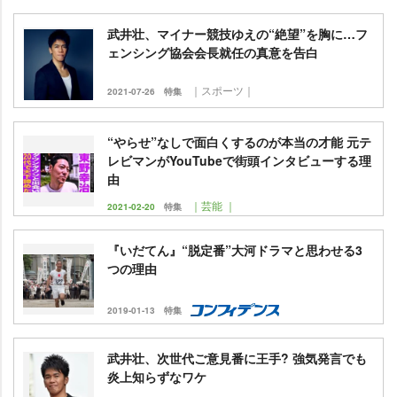
武井壮、マイナー競技ゆえの“絶望”を胸に…フ
ェンシング協会会長就任の真意を告白
｜スポーツ｜
2021-07-26
特集
“やらせ”なしで面白くするのが本当の才能 元テ
レビマンがYouTubeで街頭インタビューする理
由
｜芸能 ｜
2021-02-20
特集
『いだてん』“脱定番”大河ドラマと思わせる3
つの理由
2019-01-13
特集
武井壮、次世代ご意見番に王手? 強気発言でも
炎上知らずなワケ