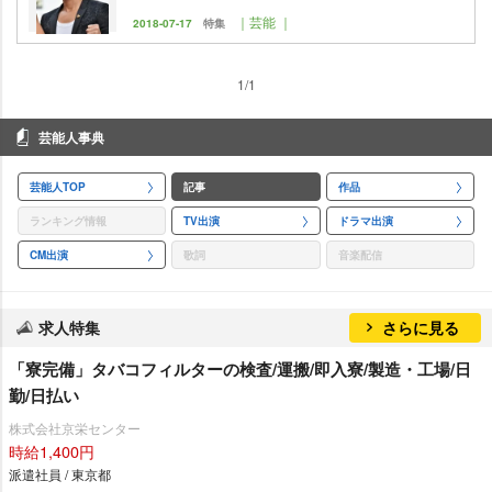
｜芸能 ｜
2018-07-17
特集
1/1
芸能人事典
芸能人TOP
記事
作品
ランキング情報
TV出演
ドラマ出演
CM出演
歌詞
音楽配信
求人特集
さらに見る
「寮完備」タバコフィルターの検査/運搬/即入寮/製造・工場/日
勤/日払い
株式会社京栄センター
時給1,400円
派遣社員 / 東京都