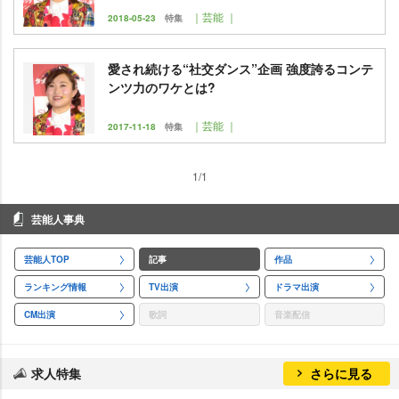
｜芸能 ｜
2018-05-23
特集
愛され続ける“社交ダンス”企画 強度誇るコンテ
ンツ力のワケとは?
｜芸能 ｜
2017-11-18
特集
1/1
芸能人事典
芸能人TOP
記事
作品
ランキング情報
TV出演
ドラマ出演
CM出演
歌詞
音楽配信
求人特集
さらに見る