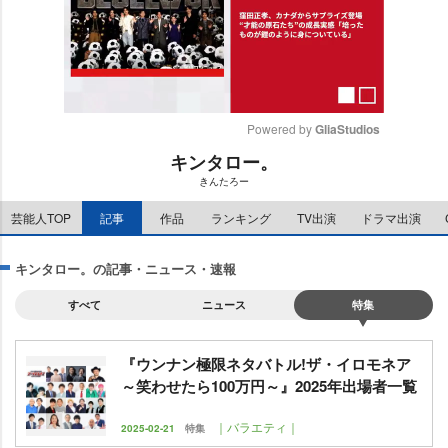
Powered by 
GliaStudios
キンタロー。
M
きんたろー
u
t
芸能人TOP
記事
作品
ランキング
TV出演
ドラマ出演
e
キンタロー。の記事・ニュース・速報
すべて
ニュース
特集
『ウンナン極限ネタバトル!ザ・イロモネア
～笑わせたら100万円～』2025年出場者一覧
｜バラエティ｜
2025-02-21
特集