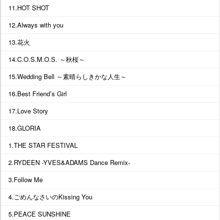
11.HOT SHOT
12.Always with you
13.花火
14.C.O.S.M.O.S. ～秋桜～
15.Wedding Bell ～素晴らしきかな人生～
16.Best Friend’s Girl
17.Love Story
18.GLORIA
1.THE STAR FESTIVAL
2.RYDEEN -YVES&ADAMS Dance Remix-
3.Follow Me
4.ごめんなさいのKissing You
5.PEACE SUNSHINE