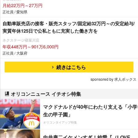
月給22万円～27万円
正社員 / 愛知県
自動車販売店の接客・販売スタッフ/固定給32万円～の安定給与/
実質年休125日で公私ともに充実した働き方を
ネクステージ寝屋川店
年収448万円～901万6,000円
正社員 / 大阪府
続きはこちら
sponsored by 求人ボックス
オリコンニュース イチオシ特集
マクドナルドが40年にわたり支える「小学
生の甲子園」
オリコンタイアップ特集
向井康二イケメンすぎ！純愛『（LOVE