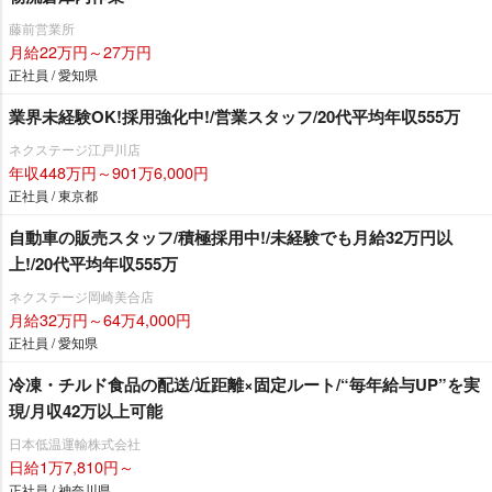
藤前営業所
月給22万円～27万円
正社員 / 愛知県
業界未経験OK!採用強化中!/営業スタッフ/20代平均年収555万
ネクステージ江戸川店
年収448万円～901万6,000円
正社員 / 東京都
自動車の販売スタッフ/積極採用中!/未経験でも月給32万円以
上!/20代平均年収555万
ネクステージ岡崎美合店
月給32万円～64万4,000円
正社員 / 愛知県
冷凍・チルド食品の配送/近距離×固定ルート/“毎年給与UP”を実
現/月収42万以上可能
日本低温運輸株式会社
日給1万7,810円～
正社員 / 神奈川県