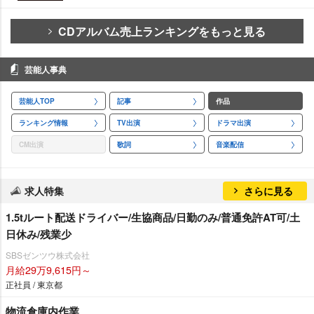
CDアルバム売上ランキングをもっと見る
芸能人事典
芸能人TOP
記事
作品
ランキング情報
TV出演
ドラマ出演
CM出演
歌詞
音楽配信
求人特集
さらに見る
1.5tルート配送ドライバー/生協商品/日勤のみ/普通免許AT可/土
日休み/残業少
SBSゼンツウ株式会社
月給29万9,615円～
正社員 / 東京都
物流倉庫内作業