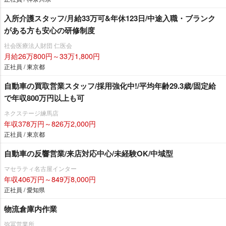
入所介護スタッフ/月給33万可&年休123日/中途入職・ブランク
がある方も安心の研修制度
社会医療法人財団 仁医会
月給26万800円～33万1,800円
正社員 / 東京都
自動車の買取営業スタッフ/採用強化中!/平均年齢29.3歳/固定給
で年収800万円以上も可
ネクステージ練馬店
年収378万円～826万2,000円
正社員 / 東京都
自動車の反響営業/来店対応中心/未経験OK/中域型
マセラティ名古屋インター
年収406万円～849万8,000円
正社員 / 愛知県
物流倉庫内作業
弥冨営業所