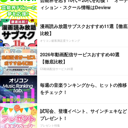
芸能界を志す10代～20代を応援！ オーデ
ィション・スクール情報はDeview
漫画読み放題サブスクおすすめ11選【徹底
比較】
オリコン顧客満足度ランキング
2026年動画配信サービスおすすめ40選
【徹底比較】
CS動画配信サービス20選
毎週の音楽ランキングから、ヒットの推移
をチェック！
試写会、登壇イベント、サインチェキなど
プレゼント！
プレゼント特集