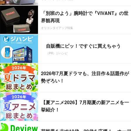
「別班のよう」腕時計で『VIVANT』の世
界観再現
オリコンタイアップ特集
自販機にピッ！ですぐに買えちゃう
（PR）ジハンピ
2026年7月夏ドラマも、注目作＆話題作が
勢ぞろい！
【夏アニメ2026】7月期夏の新アニメを一
挙紹介！