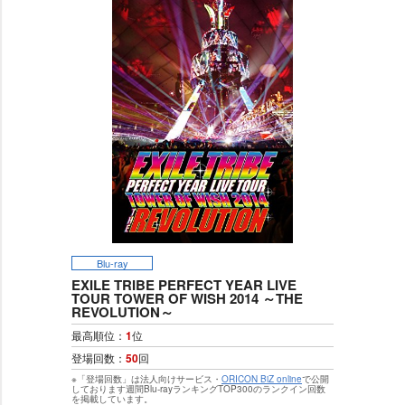
Blu-ray
EXILE TRIBE PERFECT YEAR LIVE
TOUR TOWER OF WISH 2014 ～THE
REVOLUTION～
最高順位：
1
位
登場回数：
50
回
※「登場回数」は法人向けサービス・
ORICON BiZ online
で公開
しております週間Blu-rayランキングTOP300のランクイン回数
を掲載しています。