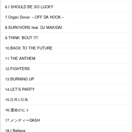
6.I SHOULD BE SO LUCKY
7.Organ Donor ～OFF DA HOOK～
8.SURVIVORS feat. DJ MAKIDAI
9.THINK ’BOUT IT!
10.BACK TO THE FUTURE
11.THE ANTHEM
12.FIGHTERS
13.BURNING UP
14.LET’S PARTY
15.O.R.I.O.N.
16.運命のヒト
17.メンディーDASH
18.I Believe