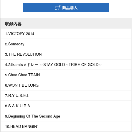
商品購入
収録内容
1.VICTORY 2014
2.Someday
3.THE REVOLUTION
4.24karatsメドレー ～STAY GOLD～TRIBE OF GOLD～
5.Choo Choo TRAIN
6.WON’T BE LONG
7.R.Y.U.S.E.I.
8.S.A.K.U.R.A.
9.Beginning Of The Second Age
10.HEAD BANGIN’