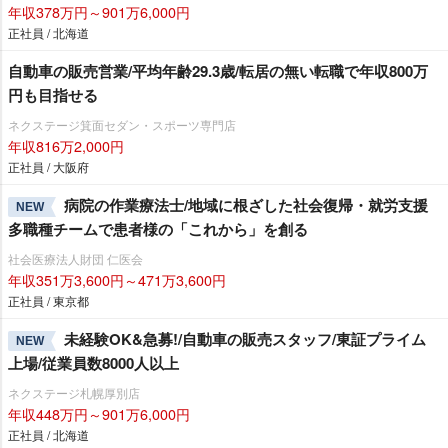
年収378万円～901万6,000円
正社員 / 北海道
自動車の販売営業/平均年齢29.3歳/転居の無い転職で年収800万
円も目指せる
ネクステージ箕面セダン・スポーツ専門店
年収816万2,000円
正社員 / 大阪府
病院の作業療法士/地域に根ざした社会復帰・就労支援
NEW
多職種チームで患者様の「これから」を創る
社会医療法人財団 仁医会
年収351万3,600円～471万3,600円
正社員 / 東京都
未経験OK&急募!/自動車の販売スタッフ/東証プライム
NEW
上場/従業員数8000人以上
ネクステージ札幌厚別店
年収448万円～901万6,000円
正社員 / 北海道