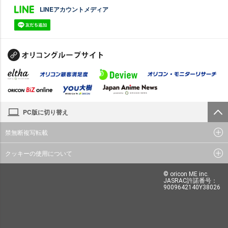
LINEアカウントメディア
PC版に切り替え
禁無断複写転載
クッキーの使用について
© oricon ME inc.
JASRAC許諾番号：
9009642140Y38026