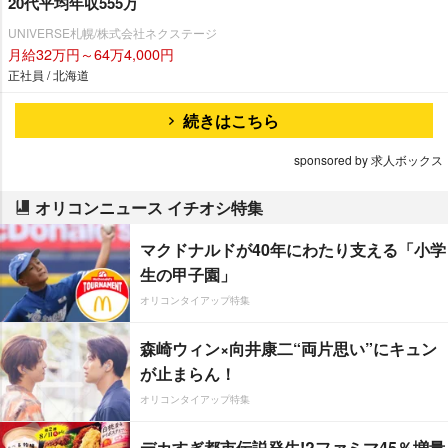
20代平均年収555万
UNIVERSE札幌/株式会社ネクステージ
月給32万円～64万4,000円
正社員 / 北海道
続きはこちら
sponsored by 求人ボックス
オリコンニュース イチオシ特集
マクドナルドが40年にわたり支える「小学
生の甲子園」
オリコンタイアップ特集
森崎ウィン×向井康二“両片思い”にキュン
が止まらん！
オリコンタイアップ特集
デカすぎ都市伝説発生!?ファミマ45％増量