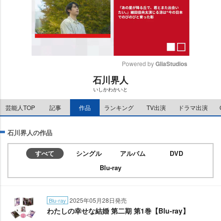
Powered by 
GliaStudios
石川界人
M
いしかわかいと
u
t
芸能人TOP
記事
作品
ランキング
TV出演
ドラマ出演
e
石川界人の作品
すべて
シングル
アルバム
DVD
Blu-ray
2025年05月28日発売
Blu-ray
わたしの幸せな結婚 第二期 第1巻【Blu-ray】