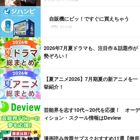
自販機にピッ！ですぐに買えちゃう
（PR）ジハンピ
2026年7月夏ドラマも、注目作＆話題作が
勢ぞろい！
【夏アニメ2026】7月期夏の新アニメを一
挙紹介！
芸能界を志す10代～20代を応援！ オーデ
ィション・スクール情報はDeview
漫画読み放題サブスクおすすめ11選【徹底