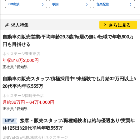
CM出演
歌詞
音楽配信
求人特集
さらに見る
自動車の販売営業/平均年齢29.3歳/転居の無い転職で年収800万
円も目指せる
ネクステージ豊田東店
年収816万2,000円
正社員 / 愛知県
自動車の販売スタッフ/積極採用中!/未経験でも月給32万円以上!/
20代平均年収555万
ネクステージ岡崎美合店
月給32万円～64万4,000円
正社員 / 愛知県
接客・販売スタッフ/職種経験者は給与優遇あり/実質年
NEW
休125日!/20代平均年収555万
UNIVERSE札幌/株式会社ネクステージ