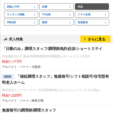
芸能人TOP
記事
作品
ランキング情報
TV出演
ドラマ出演
CM出演
歌詞
音楽配信
求人特集
さらに見る
「日勤のみ」調理スタッフ/調理師免許必須/ショートステイ
社会福祉法人仁風会/地域密着型特別養護老人ホーム ビオスの丘Ⅱ
時給1,177円
アルバイト・パート / 大阪府
「福祉調理スタッフ」無資格可/シフト相談可/住宅型有
NEW
料老人ホーム
株式会社ヒューマンケアー/住宅型有料老人ホームヒューマンヒルズ初山
時給1,225円
アルバイト・パート / 神奈川県
無資格可の調理師/調理スタッフ