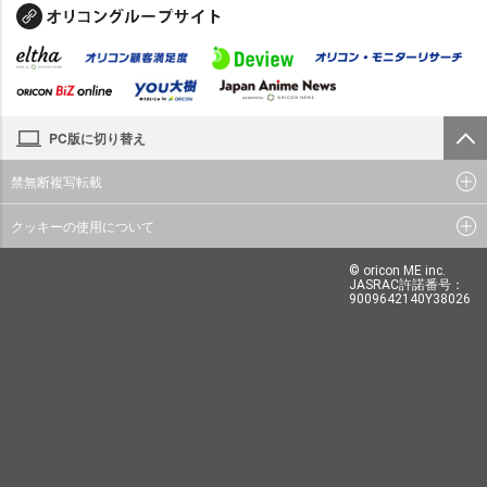
PC版に切り替え
禁無断複写転載
クッキーの使用について
© oricon ME inc.
JASRAC許諾番号：
9009642140Y38026