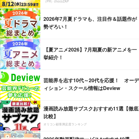
（PR）chocoZAP
2026年7月夏ドラマも、注目作＆話題作が
勢ぞろい！
【夏アニメ2026】7月期夏の新アニメを一
挙紹介！
芸能界を志す10代～20代を応援！ オーデ
ィション・スクール情報はDeview
漫画読み放題サブスクおすすめ11選【徹底
比較】
オリコン顧客満足度ランキング