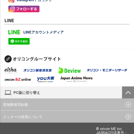
LINE
LINEアカウントメディア
PC版に切り替え
禁無断複写転載
クッキーの使用について
© oricon ME inc.
JASRAC許諾番号：