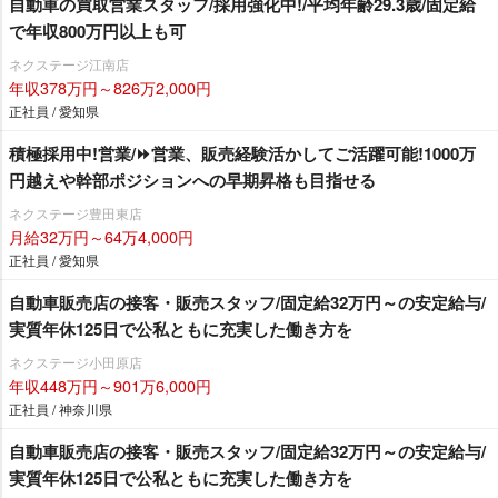
自動車の買取営業スタッフ/採用強化中!/平均年齢29.3歳/固定給
で年収800万円以上も可
ネクステージ江南店
年収378万円～826万2,000円
正社員 / 愛知県
積極採用中!営業/⏩️営業、販売経験活かしてご活躍可能!1000万
円越えや幹部ポジションへの早期昇格も目指せる
ネクステージ豊田東店
月給32万円～64万4,000円
正社員 / 愛知県
自動車販売店の接客・販売スタッフ/固定給32万円～の安定給与/
実質年休125日で公私ともに充実した働き方を
ネクステージ小田原店
年収448万円～901万6,000円
正社員 / 神奈川県
自動車販売店の接客・販売スタッフ/固定給32万円～の安定給与/
実質年休125日で公私ともに充実した働き方を