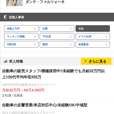
ダンテ・ファルツォーネ
芸能人事典
芸能人TOP
記事
作品
ランキング情報
TV出演
ドラマ出演
CM出演
歌詞
音楽配信
求人特集
さらに見る
自動車の販売スタッフ/積極採用中!/未経験でも月給32万円以
上!/20代平均年収555万
UNIVERSE札幌/株式会社ネクステージ
月給32万円～64万4,000円
正社員 / 北海道
自動車の反響営業/来店対応中心/未経験OK/中域型
SUV LAND札幌/株式会社ネクステージ