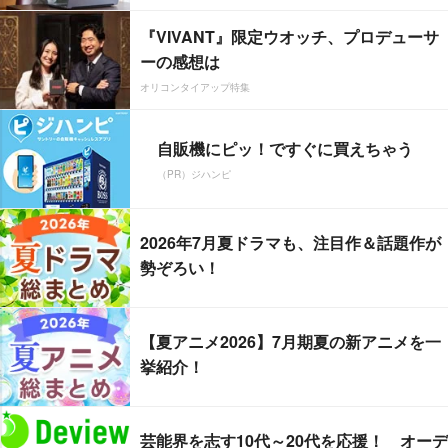
『VIVANT』限定ウオッチ、プロデューサ
ーの感想は
オリコンタイアップ特集
自販機にピッ！ですぐに買えちゃう
（PR）ジハンピ
2026年7月夏ドラマも、注目作＆話題作が
勢ぞろい！
【夏アニメ2026】7月期夏の新アニメを一
挙紹介！
芸能界を志す10代～20代を応援！ オーデ