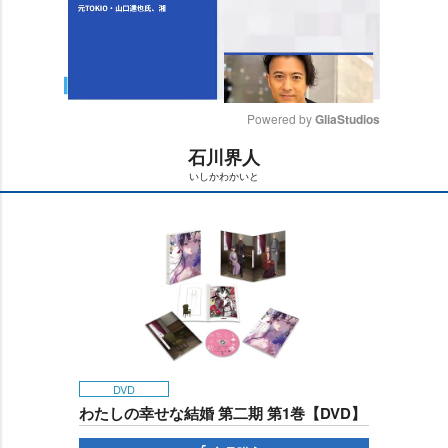
Powered by 
GliaStudios
石川界人
M
いしかわかいと
u
t
e
DVD
わたしの幸せな結婚 第二期 第1巻【DVD】