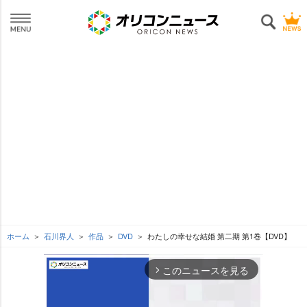
ホーム
石川界人
作品
DVD
わたしの幸せな結婚 第二期 第1巻【DVD】
このニュースを見る
arrow_forward_ios