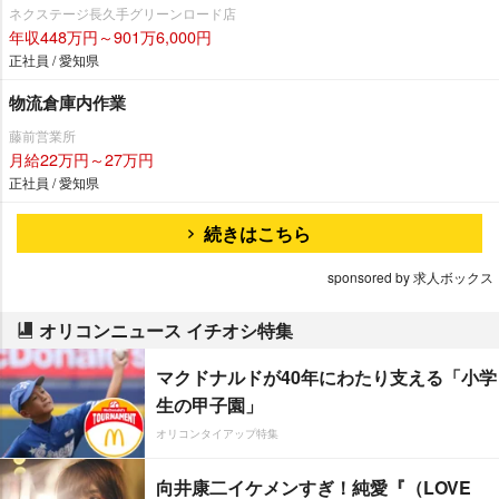
ネクステージ⾧久手グリーンロード店
年収448万円～901万6,000円
正社員 / 愛知県
物流倉庫内作業
藤前営業所
月給22万円～27万円
正社員 / 愛知県
続きはこちら
sponsored by 求人ボックス
オリコンニュース イチオシ特集
マクドナルドが40年にわたり支える「小学
生の甲子園」
オリコンタイアップ特集
向井康二イケメンすぎ！純愛『（LOVE