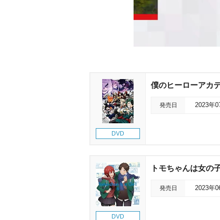
僕のヒーローアカデミア 
発売日
2023年
DVD
トモちゃんは女の子!
発売日
2023年
DVD