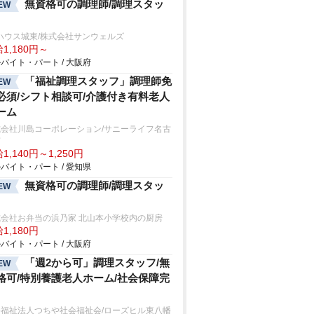
無資格可の調理師/調理スタッ
EW
ハウス城東/株式会社サンウェルズ
1,180円～
バイト・パート / 大阪府
「福祉調理スタッフ」調理師免
EW
必須/シフト相談可/介護付き有料老人
ーム
式会社川島コーポレーション/サニーライフ名古
南
1,140円～1,250円
バイト・パート / 愛知県
無資格可の調理師/調理スタッ
EW
式会社お弁当の浜乃家 北山本小学校内の厨房
1,180円
バイト・パート / 大阪府
「週2から可」調理スタッフ/無
EW
格可/特別養護老人ホーム/社会保障完
会福祉法人つちや社会福祉会/ローズヒル東八幡