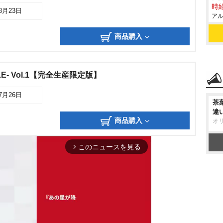
時給
08月23日
アル
商品購入
E- Vol.1【完全生産限定版】
07月26日
茶
違
商品購入
オ
このニュースを見る
arrow_forward_ios