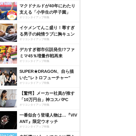
マクドナルドが40年にわたり
支える「小学生の甲子園」
オリコンタイアップ特集
イケメンてんこ盛り！尊すぎ
る男子の純情ラブに胸キュン
オリコンタイアップ特集
デカすぎ都市伝説発生!?ファ
ミマ45％増量作戦再来
オリコンタイアップ特集
SUPER★DRAGON、自ら描
いた”レトロフューチャー”
オリコンタイアップ特集
【驚愕】メーカー社員が推す
「10万円台」神コスパPC
オリコンタイアップ特集
一番似合う登場人物は…『VIV
ANT』限定ウオッチ
オリコンタイアップ特集