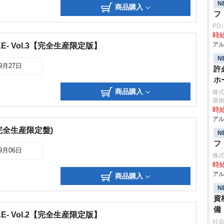
N
商品購入
フ
PD
時給
アル
E- Vol.3【完全生産限定版】
N
09月27日
許
ホ
商品購入
株
屋
時給
アル
完全生産限定盤)
N
フ
09月06日
株
時給
アル
商品購入
N
資
備
E- Vol.2【完全生産限定版】
社