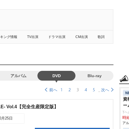
キング情報
TV出演
ドラマ出演
CM出演
歌詞
アルバム
DVD
Blu-ray
1
2
3
4
5
前へ
次へ
N
資
ー
E- Vol.4【完全生産限定版】
Tヘ
時給
10月25日
アル