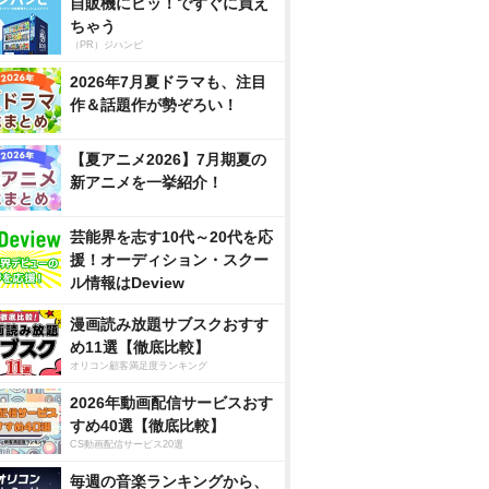
自販機にピッ！ですぐに買え
ちゃう
（PR）ジハンピ
2026年7月夏ドラマも、注目
作＆話題作が勢ぞろい！
【夏アニメ2026】7月期夏の
新アニメを一挙紹介！
芸能界を志す10代～20代を応
援！オーディション・スクー
ル情報はDeview
漫画読み放題サブスクおすす
め11選【徹底比較】
オリコン顧客満足度ランキング
2026年動画配信サービスおす
すめ40選【徹底比較】
CS動画配信サービス20選
毎週の音楽ランキングから、