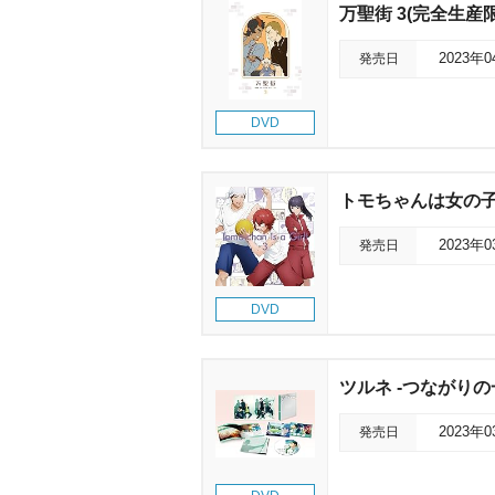
万聖街 3(完全生産
発売日
2023年
DVD
トモちゃんは女の子!
発売日
2023年
DVD
ツルネ -つながりの一
発売日
2023年