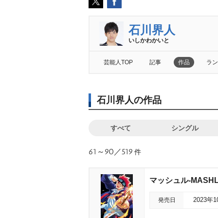
石川界人
いしかわかいと
芸能人TOP
記事
作品
ラン
石川界人の作品
すべて
シングル
61～90／519
件
マッシュル-MASHL
発売日
2023年