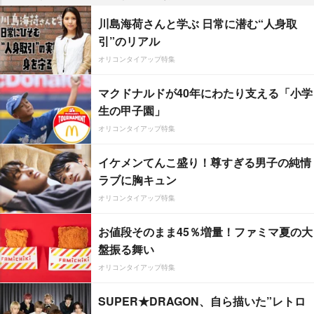
川島海荷さんと学ぶ 日常に潜む“人身取
引”のリアル
オリコンタイアップ特集
マクドナルドが40年にわたり支える「小学
生の甲子園」
オリコンタイアップ特集
イケメンてんこ盛り！尊すぎる男子の純情
ラブに胸キュン
オリコンタイアップ特集
お値段そのまま45％増量！ファミマ夏の大
盤振る舞い
オリコンタイアップ特集
SUPER★DRAGON、自ら描いた”レトロ