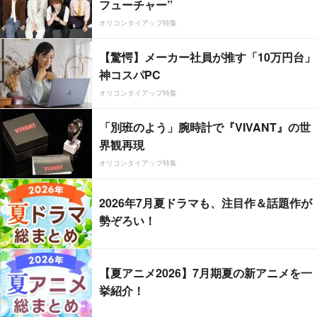
フューチャー”
オリコンタイアップ特集
【驚愕】メーカー社員が推す「10万円台」
神コスパPC
オリコンタイアップ特集
「別班のよう」腕時計で『VIVANT』の世
界観再現
オリコンタイアップ特集
2026年7月夏ドラマも、注目作＆話題作が
勢ぞろい！
【夏アニメ2026】7月期夏の新アニメを一
挙紹介！