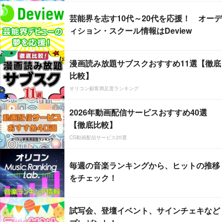
芸能界を志す10代～20代を応援！ オーデ
ィション・スクール情報はDeview
漫画読み放題サブスクおすすめ11選【徹底
比較】
オリコン顧客満足度ランキング
2026年動画配信サービスおすすめ40選
【徹底比較】
CS動画配信サービス20選
毎週の音楽ランキングから、ヒットの推移
をチェック！
試写会、登壇イベント、サインチェキなど