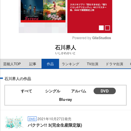
Powered by 
GliaStudios
石川界人
M
いしかわかいと
u
t
芸能人TOP
記事
作品
ランキング
TV出演
ドラマ出演
e
石川界人の作品
すべて
シングル
アルバム
DVD
Blu-ray
2021年10月27日発売
DVD
バクテン!! 3(完全生産限定版)