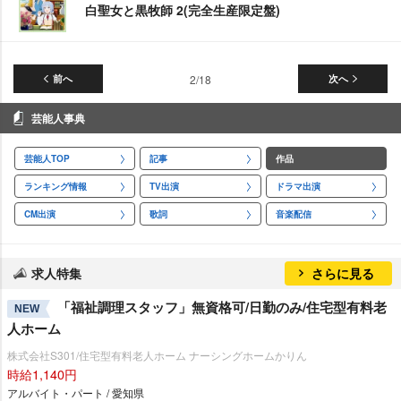
白聖女と黒牧師 2(完全生産限定盤)
前へ
2/18
次へ
芸能人事典
芸能人TOP
記事
作品
ランキング情報
TV出演
ドラマ出演
CM出演
歌詞
音楽配信
求人特集
さらに見る
「福祉調理スタッフ」無資格可/日勤のみ/住宅型有料老
NEW
人ホーム
株式会社S301/住宅型有料老人ホーム ナーシングホームかりん
時給1,140円
アルバイト・パート / 愛知県