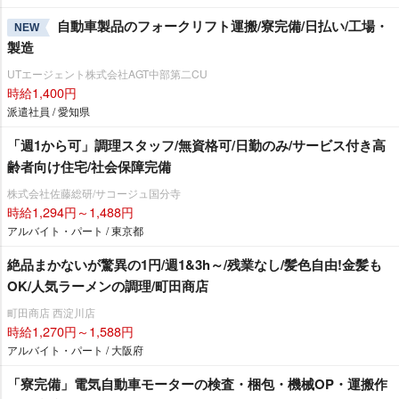
自動車製品のフォークリフト運搬/寮完備/日払い/工場・
NEW
製造
UTエージェント株式会社AGT中部第二CU
時給1,400円
派遣社員 / 愛知県
「週1から可」調理スタッフ/無資格可/日勤のみ/サービス付き高
齢者向け住宅/社会保障完備
株式会社佐藤総研/サコージュ国分寺
時給1,294円～1,488円
アルバイト・パート / 東京都
絶品まかないが驚異の1円/週1&3h～/残業なし/髪色自由!金髪も
OK/人気ラーメンの調理/町田商店
町田商店 西淀川店
時給1,270円～1,588円
アルバイト・パート / 大阪府
「寮完備」電気自動車モーターの検査・梱包・機械OP・運搬作