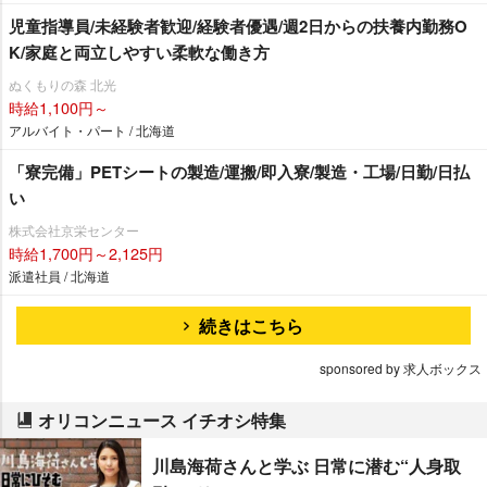
児童指導員/未経験者歓迎/経験者優遇/週2日からの扶養内勤務O
K/家庭と両立しやすい柔軟な働き方
ぬくもりの森 北光
時給1,100円～
アルバイト・パート / 北海道
「寮完備」PETシートの製造/運搬/即入寮/製造・工場/日勤/日払
い
株式会社京栄センター
時給1,700円～2,125円
派遣社員 / 北海道
続きはこちら
sponsored by 求人ボックス
オリコンニュース イチオシ特集
川島海荷さんと学ぶ 日常に潜む“人身取