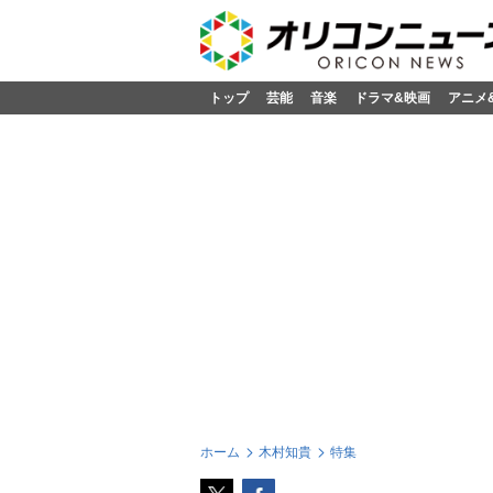
トップ
芸能
音楽
ドラマ&映画
アニメ
ホーム
木村知貴
特集