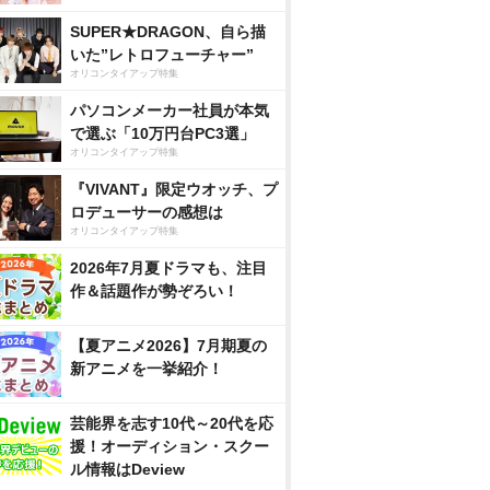
SUPER★DRAGON、自ら描
いた”レトロフューチャー”
オリコンタイアップ特集
パソコンメーカー社員が本気
で選ぶ「10万円台PC3選」
オリコンタイアップ特集
『VIVANT』限定ウオッチ、プ
ロデューサーの感想は
オリコンタイアップ特集
2026年7月夏ドラマも、注目
作＆話題作が勢ぞろい！
【夏アニメ2026】7月期夏の
新アニメを一挙紹介！
芸能界を志す10代～20代を応
援！オーディション・スクー
ル情報はDeview