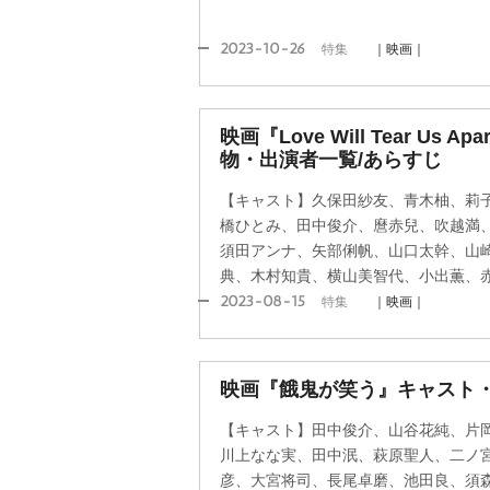
2023-10-26
特集
｜映画｜
映画『Love Will Tear Us
物・出演者一覧/あらすじ
【キャスト】久保田紗友、青木柚、莉
橋ひとみ、田中俊介、麿赤兒、吹越満
須田アンナ、矢部俐帆、山口太幹、山
典、木村知貴、横山美智代、小出薫、
2023-08-15
特集
｜映画｜
映画『餓鬼が笑う』キャスト
【キャスト】田中俊介、山谷花純、片
川上なな実、田中泯、萩原聖人、二ノ
彦、大宮将司、長尾卓磨、池田良、須