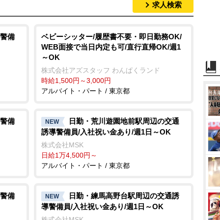
求人検索
警備
ベビーシッター/履歴書不要・即日勤務OK/
WEB面接で当日内定も可/直行直帰OK/週1
～OK
株式会社アズスタッフ わんぱくランド
時給1,500円～3,000円
アルバイト・パート / 東京都
警備
日勤・荒川遊園地前駅周辺の交通
NEW
誘導警備員/入社祝い金あり/週1日～OK
株式会社MSK
日給1万4,500円～
アルバイト・パート / 東京都
警備
日勤・練馬高野台駅周辺の交通誘
NEW
導警備員/入社祝い金あり/週1日～OK
株式会社MSK