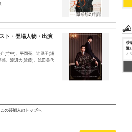
晃
』キャスト・登場人物・出演
茶
違
介(竹中)、平岡亮、辻凪子(浦
オ
芹菜、渡辺大(近藤)、浅田美代
この芸能人のトップへ