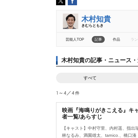
木村知貴
きむらともき
芸能人TOP
記事
作品
ラン
木村知貴の記事・ニュース・
すべて
1～4／4
件
映画『海鳴りがきこえる』キ
者一覧/あらすじ
【キャスト】中村守里、内村遥、指出
林なるみ、満園雄太、tamico.、橋口湊