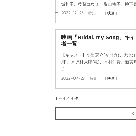
城和子、後藤ユウミ、影山祐子、柳下
2022-12-23
特集
｜映画｜
映画『Bridal, my Song
者一覧
【キャスト】小出恵介(今田秀)、大水洋
川)、水沢林太郎(竜)、木村知貴、新実
子
2022-09-27
特集
｜映画｜
1～4／4
件