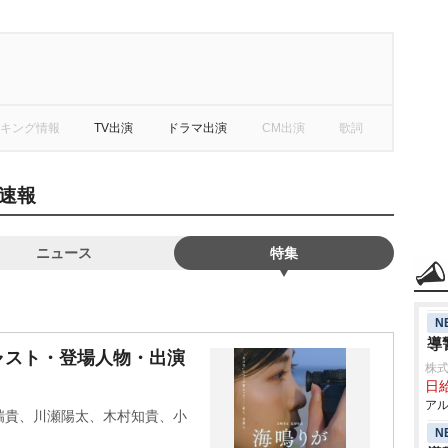
キング情報
TV出演
ドラマ出演
CM出演
歌詞
速報
ニュース
特集
N
導
ャスト・登場人物・出演
株式
日給
アル
瑞貴、川瀬陽太、木村知貴、小
N