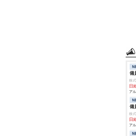
N
備
株式
日給
アル
N
備
株式
日給
アル
N