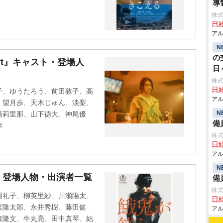
導
株式
日給
アル
N
の
 Apart』キャスト・登場人
日
株式
日給
子、ゆうたろう、前田敦子、高
アル
、望月歩、天木じゅん、淡梨、
N
崎莉里那、山下徳大、神尾優
備
赤
株式
日給
アル
N
・登場人物・出演者一覧
備
株式
岡礼子、柳英里紗、川瀬陽太、
日給
宮隆太郎、永井秀樹、藤田健
アル
森隆文、牛丸亮、田中真琴、結