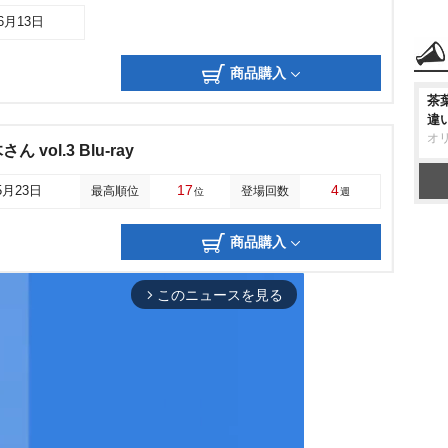
06月13日
商品購入
茶
違
オ
vol.3 Blu-ray
17
4
5月23日
最高順位
登場回数
位
週
商品購入
このニュースを見る
arrow_forward_ios