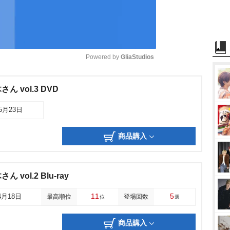
Powered by 
GliaStudios
M
 vol.3 DVD
u
05月23日
t
e
商品購入
vol.2 Blu-ray
11
5
4月18日
最高順位
登場回数
位
週
商品購入