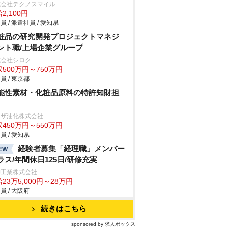
式会社テクノスマイル
2,100円
員 / 派遣社員 / 愛知県
粧品の研究開発プロジェクトマネジ
ント職/上場企業グループ
式会社シロク
500万円～750万円
員 / 東京都
能性素材・化粧品原料の特許知財担
リザ油化株式会社
450万円～550万円
員 / 愛知県
経験者募集「経理職」メンバー
EW
ラス/年間休日125日/研修充実
伸工業株式会社
23万5,000円～28万円
員 / 大阪府
続きはこちら
sponsored by 求人ボックス