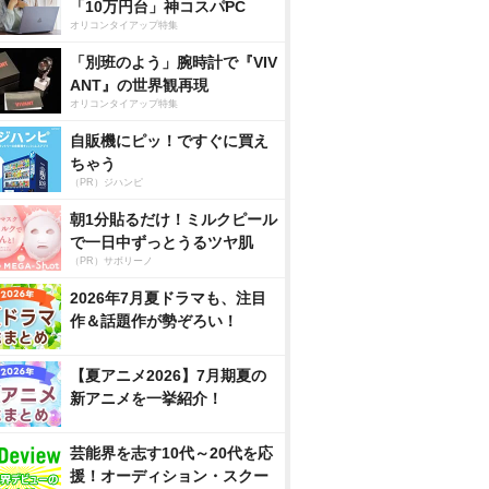
「10万円台」神コスパPC
オリコンタイアップ特集
「別班のよう」腕時計で『VIV
ANT』の世界観再現
オリコンタイアップ特集
自販機にピッ！ですぐに買え
ちゃう
（PR）ジハンピ
朝1分貼るだけ！ミルクピール
で一日中ずっとうるツヤ肌
（PR）サボリーノ
2026年7月夏ドラマも、注目
作＆話題作が勢ぞろい！
【夏アニメ2026】7月期夏の
新アニメを一挙紹介！
芸能界を志す10代～20代を応
援！オーディション・スクー