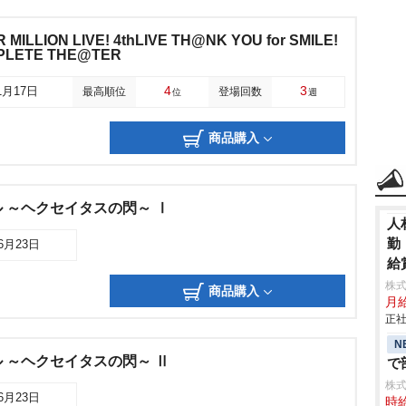
MILLION LIVE! 4thLIVE TH@NK YOU for SMILE!
OMPLETE THE@TER
4
3
1月17日
最高順位
登場回数
位
週
商品購入
 ～ヘクセイタスの閃～ Ⅰ
人
勤
06月23日
給
株
商品購入
月
正社
N
 ～ヘクセイタスの閃～ Ⅱ
で
株
06月23日
時給