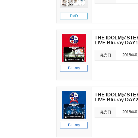
DVD
THE IDOLM@STER 
LIVE Blu-ray DAY
発売日
2018年
Blu-ray
THE IDOLM@STER 
LIVE Blu-ray DAY
発売日
2018年
Blu-ray