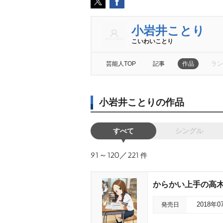
小岩井ことり
こいわいことり
芸能人TOP
記事
作品
ラン
小岩井ことりの作品
すべて
シングル
91～120／221
件
からかい上手の高木さん 
発売日
2018年0