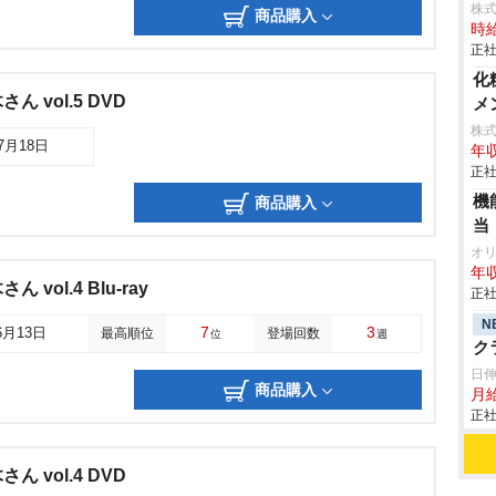
株
商品購入
時給
正社
化
 vol.5 DVD
メ
株
07月18日
年収
正社
機
商品購入
当
オ
年収
vol.4 Blu-ray
正社
N
7
3
6月13日
最高順位
登場回数
位
週
ク
日
商品購入
月給
正社
 vol.4 DVD