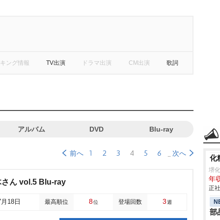
キング情報
TV出演
ドラマ出演
CM出演
歌詞
アルバム
DVD
Blu-ray
1
2
3
4
5
6
前へ
次へ
化
堺
年収
vol.5 Blu-ray
正社
8
3
N
7月18日
最高順位
登場回数
位
週
部