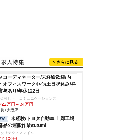
さらに見る
材コーディネーター/未経験歓迎/内
・オフィスワーク中心/土日祝休み/昇
賞与あり/年休122日
式会社ヒト・コミュニケーションズ
給22万円～34万円
員 / 大阪府
未経験/トヨタ自動車 上郷工場
EW
部品の運搬作業/tutumi
式会社テクノスマイル
2,100円