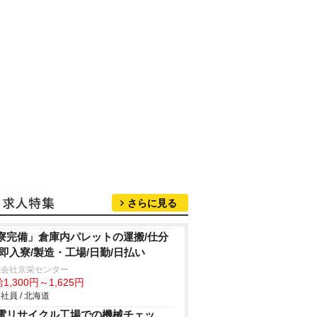
さらに見る
寮完備」倉庫内パレットの運搬/仕分
/即入寮/製造・工場/日勤/日払い
式会社京栄センター
1,300円～1,625円
社員 / 北海道
電リサイクル工場での機械チェッ