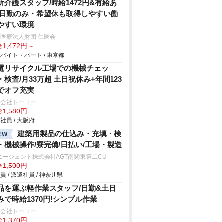
所介護スタッフ/時給1472円&有給あ
/日勤のみ・希望休も取得しやすい働
やすい環境
医療法人財団 仁医会
1,472円～
バイト・パート / 東京都
電リサイクル工場での機械チェッ
・検査/月33万超 土日祝休み+年間123
でオフ充実
式会社トーコー
1,580円
社員 / 大阪府
建築用製品の仕込み・充填・検
EW
・機械操作/寮完備/日払い/工場・製造
エージェント株式会社AGT南関東第二CU
1,500円
員 / 派遣社員 / 神奈川県
品を運ぶ軽作業スタッフ/日勤&土日
みで時給1370円!シンプル作業
式会社トーコー
1,370円