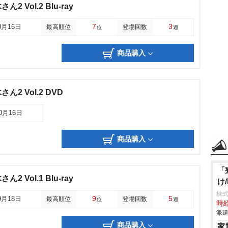
 Vol.2 Blu-ray
7
3
0月16日
最高順位
登場回数
位
週
商品購入
2 Vol.2 DVD
10月16日
商品購入
「
 Vol.1 Blu-ray
け
株
9
5
9月18日
最高順位
登場回数
位
週
時給
派遣
商品購入
家