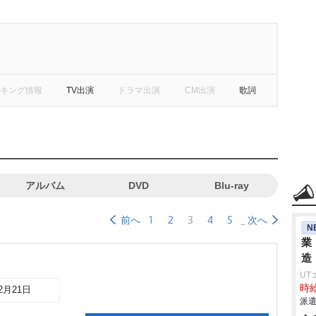
キング情報
TV出演
ドラマ出演
CM出演
歌詞
アルバム
DVD
Blu-ray
1
2
3
4
5
前へ
次へ
N
業
造
UT
時給
02月21日
派遣