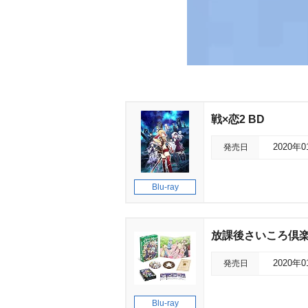
戦×恋2 BD
発売日
2020年
Blu-ray
放課後さいころ倶楽部 B
発売日
2020年
Blu-ray