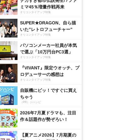
デカすぎ都市伝説発生!?ファ
ミマ45％増量作戦再来
オリコンタイアップ特集
SUPER★DRAGON、自ら描
いた”レトロフューチャー”
オリコンタイアップ特集
パソコンメーカー社員が本気
で選ぶ「10万円台PC3選」
オリコンタイアップ特集
『VIVANT』限定ウオッチ、プ
ロデューサーの感想は
オリコンタイアップ特集
自販機にピッ！ですぐに買え
ちゃう
（PR）ジハンピ
2026年7月夏ドラマも、注目
作＆話題作が勢ぞろい！
【夏アニメ2026】7月期夏の