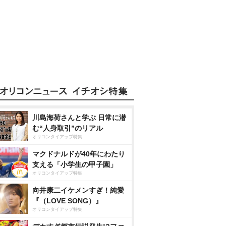
川島海荷さんと学ぶ 日常に潜
む“人身取引”のリアル
オリコンタイアップ特集
マクドナルドが40年にわたり
支える「小学生の甲子園」
オリコンタイアップ特集
向井康二イケメンすぎ！純愛
『（LOVE SONG）』
オリコンタイアップ特集