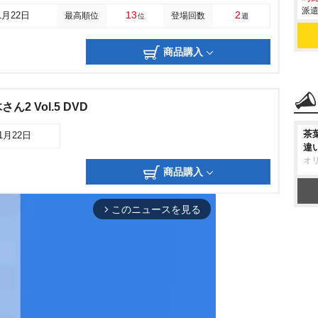
派遣
13
2
1月22日
最高順位
登場回数
位
週
商品購入
2 Vol.5 DVD
茶
01月22日
違
オ
商品購入
このニュースを見る
arrow_forward_ios