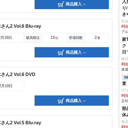
入
商品購入
り
き
社会
 Vol.6 Blu-ray
時給
アル
10
2
2月19日
最高順位
登場回数
位
週
家
ク
日
商品購入
株
時給
派遣
2 Vol.6 DVD
N
査
02月19日
UT
時給
商品購入
正社
部
休
株
 Vol.5 Blu-ray
時給