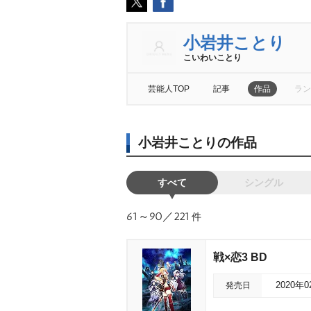
小岩井ことり
こいわいことり
芸能人TOP
記事
作品
ラン
小岩井ことりの作品
すべて
シングル
61～90／221
件
戦×恋3 BD
発売日
2020年