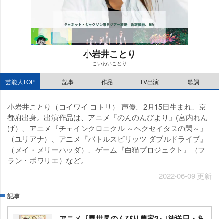
小岩井ことり
こいわいことり
M
芸能人TOP
記事
作品
TV出演
歌詞
u
t
e
小岩井ことり（コイワイ コトリ） 声優。2月15日生まれ、京
都府出身。出演作品は、アニメ『のんのんびより』(宮内れん
げ）、アニメ『チェインクロニクル ～ヘクセイタスの閃～』
（ユリアナ）、アニメ『バトルスピリッツ ダブルドライブ』
（メイ・メリーハッダ）、ゲーム『白猫プロジェクト』（フ
ラン・ポワリエ）など。
2022-06-09 更新
記事
アニメ『異世界のんびり農家2』|放送日・あ