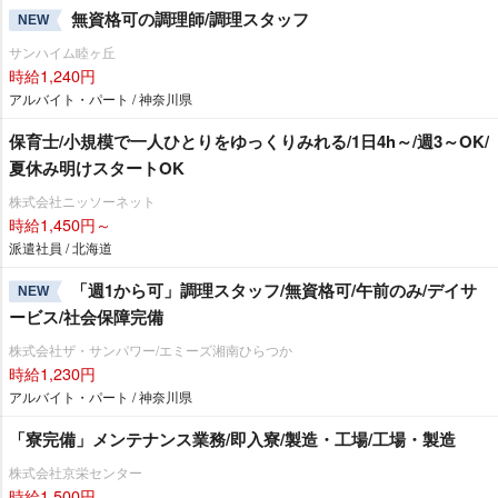
無資格可の調理師/調理スタッフ
NEW
サンハイム睦ヶ丘
時給1,240円
アルバイト・パート / 神奈川県
保育士/小規模で一人ひとりをゆっくりみれる/1日4h～/週3～OK/
夏休み明けスタートOK
株式会社ニッソーネット
時給1,450円～
派遣社員 / 北海道
「週1から可」調理スタッフ/無資格可/午前のみ/デイサ
NEW
ービス/社会保障完備
株式会社ザ・サンパワー/エミーズ湘南ひらつか
時給1,230円
アルバイト・パート / 神奈川県
「寮完備」メンテナンス業務/即入寮/製造・工場/工場・製造
株式会社京栄センター
時給1,500円