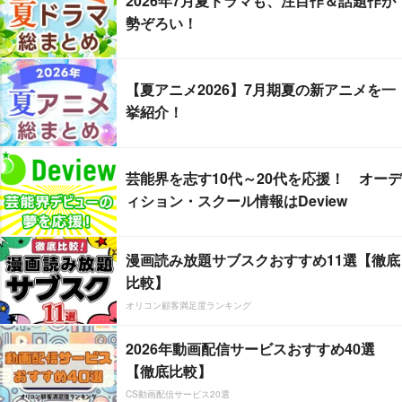
2026年7月夏ドラマも、注目作＆話題作が
勢ぞろい！
【夏アニメ2026】7月期夏の新アニメを一
挙紹介！
芸能界を志す10代～20代を応援！ オーデ
ィション・スクール情報はDeview
漫画読み放題サブスクおすすめ11選【徹底
比較】
オリコン顧客満足度ランキング
2026年動画配信サービスおすすめ40選
【徹底比較】
CS動画配信サービス20選