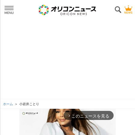
ホーム
小岩井ことり
このニュースを見る
arrow_forward_ios