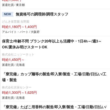
派遣社員 / 東京都
無資格可の調理師/調理スタッフ
NEW
げんき保育園 吉野園
時給1,180円～1,400円
アルバイト・パート / 大阪府
保育士/年齢不問 ブランク20年以上も活躍中・1日4h～/週3～
OK/夏休み明けスタートOK
株式会社ニッソーネット
時給1,450円～
派遣社員 / 北海道
「寮完備」カップ麺等の製造/即入寮/製造・工場/日勤/日払い/工
場・製造
株式会社京栄センター
時給1,300円～1,625円
派遣社員 / 北海道
「寮完備」たばこ用香料の製造/即入寮/製造・工場/日勤/日払い/