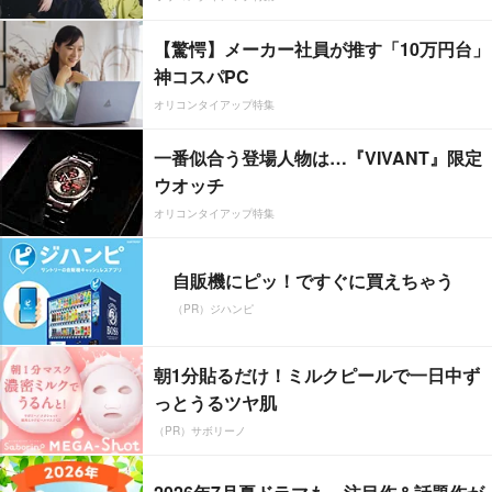
【驚愕】メーカー社員が推す「10万円台」
神コスパPC
オリコンタイアップ特集
一番似合う登場人物は…『VIVANT』限定
ウオッチ
オリコンタイアップ特集
自販機にピッ！ですぐに買えちゃう
（PR）ジハンピ
朝1分貼るだけ！ミルクピールで一日中ず
っとうるツヤ肌
（PR）サボリーノ