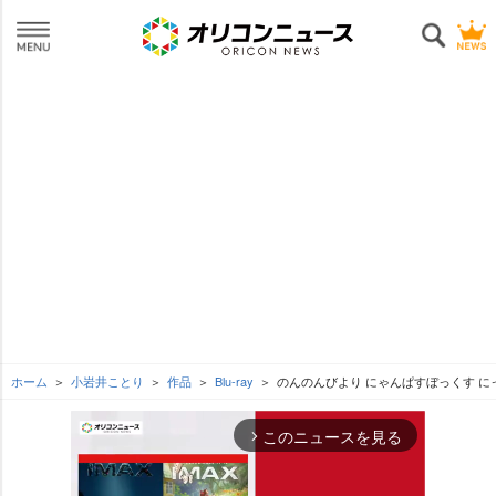
ホーム
小岩井ことり
作品
Blu-ray
のんのんびより にゃんぱすぼっくす に
このニュースを見る
arrow_forward_ios