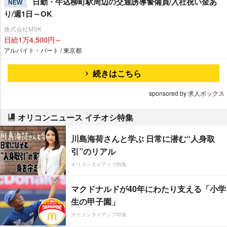
日勤・牛込柳町駅周辺の交通誘導警備員/入社祝い金あ
NEW
り/週1日～OK
株式会社MSK
日給1万4,500円～
アルバイト・パート / 東京都
続きはこちら
sponsored by 求人ボックス
オリコンニュース イチオシ特集
川島海荷さんと学ぶ 日常に潜む“人身取
引”のリアル
オリコンタイアップ特集
マクドナルドが40年にわたり支える「小学
生の甲子園」
オリコンタイアップ特集