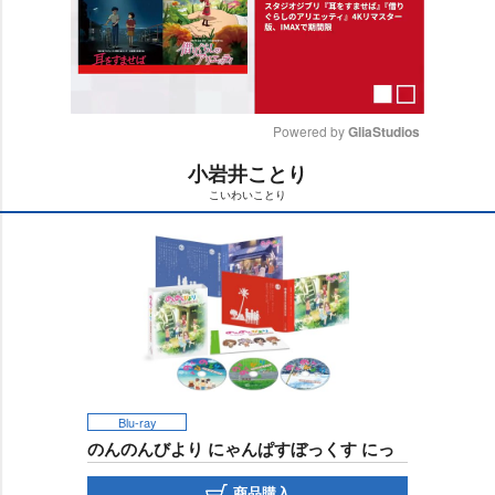
Powered by 
GliaStudios
小岩井ことり
M
こいわいことり
u
t
e
Blu-ray
のんのんびより にゃんぱすぼっくす にっ
商品購入