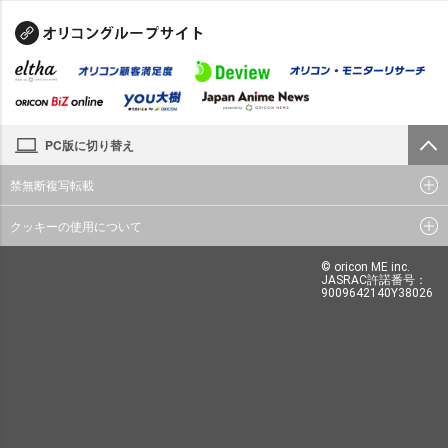
PC版に切り替え
禁無断複写転載
クッキーの使用について
© oricon ME inc.
JASRAC許諾番号：
9009642140Y38026