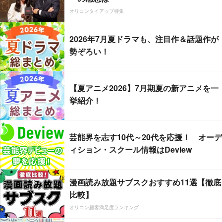
オリコンタイアップ特集
2026年7月夏ドラマも、注目作＆話題作が
勢ぞろい！
【夏アニメ2026】7月期夏の新アニメを一
挙紹介！
芸能界を志す10代～20代を応援！ オーデ
ィション・スクール情報はDeview
漫画読み放題サブスクおすすめ11選【徹底
比較】
オリコン顧客満足度ランキング