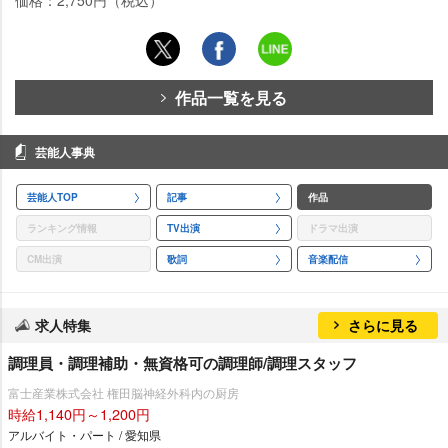
価格：2,750円（税込）
作品一覧を見る
芸能人事典
芸能人TOP
記事
作品
ランキング情報
TV出演
ドラマ出演
CM出演
歌詞
音楽配信
求人特集
さらに見る
調理員・調理補助・無資格可の調理師/調理スタッフ
富士産業株式会社 権田脳神経外科内の厨房
時給1,140円～1,200円
アルバイト・パート / 愛知県