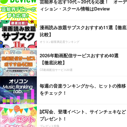
芸能界を志す10代～20代を応援！ オーデ
ィション・スクール情報はDeview
漫画読み放題サブスクおすすめ11選【徹底
比較】
オリコン顧客満足度ランキング
2026年動画配信サービスおすすめ40選
【徹底比較】
CS動画配信サービス20選
毎週の音楽ランキングから、ヒットの推移
をチェック！
試写会、登壇イベント、サインチェキなど
プレゼント！
プレゼント特集