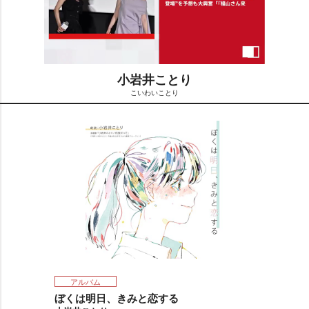
小岩井ことり
こいわいことり
M
u
t
e
アルバム
ぼくは明日、きみと恋する