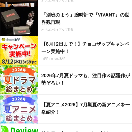
オリコンタイアップ特集
「別班のよう」腕時計で『VIVANT』の世
界観再現
オリコンタイアップ特集
【8月12日まで！】チョコザップキャンペ
ーン実施中！
（PR）chocoZAP
2026年7月夏ドラマも、注目作＆話題作が
勢ぞろい！
【夏アニメ2026】7月期夏の新アニメを一
挙紹介！