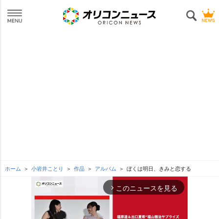
ホーム
小岩井ことり
作品
アルバム
ぼくは明日、きみと恋する
このニュースを見る
arrow_forward_ios