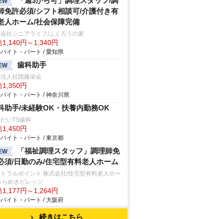
「週3から可」調理スタッフ/調
EW
師免許必須/シフト相談可/介護付き有
老人ホーム/社会保障完備
会社シニアライフ/ふくろうの家
1,140円～1,340円
バイト・パート / 愛知県
歯科助手
EW
療法人社団藤栄会
1,350円
バイト・パート / 神奈川県
科助手/未経験OK・扶養内勤務OK
だいTS歯科
1,450円
バイト・パート / 東京都
「福祉調理スタッフ」調理師免
EW
必須/日勤のみ/住宅型有料老人ホーム
トラルポイント 株式会社/住宅型有料老人ホー
きらめきビレッジ
1,177円～1,264円
バイト・パート / 大阪府
続きはこちら