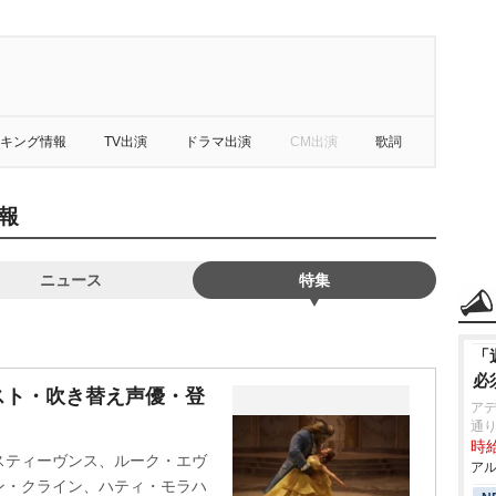
キング情報
TV出演
ドラマ出演
CM出演
歌詞
報
ニュース
特集
「
必
スト・吹き替え声優・登
アデ
通
時給
スティーヴンス、ルーク・エヴ
アル
ン・クライン、ハティ・モラハ