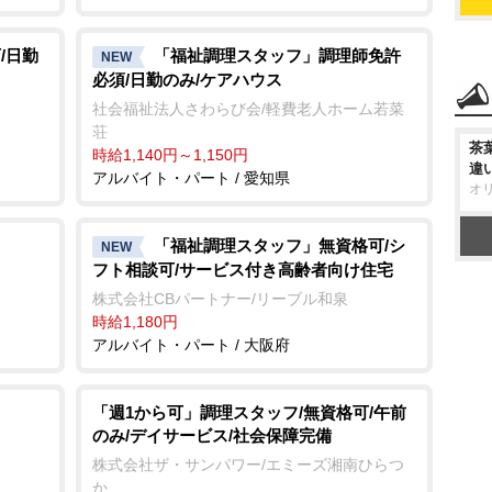
/日勤
「福祉調理スタッフ」調理師免許
NEW
必須/日勤のみ/ケアハウス
社会福祉法人さわらび会/軽費老人ホーム若菜
荘
茶
時給1,140円～1,150円
違
アルバイト・パート / 愛知県
オ
「福祉調理スタッフ」無資格可/シ
NEW
フト相談可/サービス付き高齢者向け住宅
株式会社CBパートナー/リーブル和泉
時給1,180円
アルバイト・パート / 大阪府
「週1から可」調理スタッフ/無資格可/午前
のみ/デイサービス/社会保障完備
株式会社ザ・サンパワー/エミーズ湘南ひらつ
か