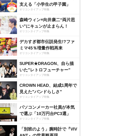
支える「小学生の甲子園」
オリコンタイアップ特集
森崎ウィン×向井康二“両片思
い”にキュンが止まらん！
オリコンタイアップ特集
デカすぎ都市伝説発生!?ファ
ミマ45％増量作戦再来
オリコンタイアップ特集
SUPER★DRAGON、自ら描
いた”レトロフューチャー”
オリコンタイアップ特集
CROWN HEAD、結成1周年で
見えた”バンドらしさ”
オリコンタイアップ特集
パソコンメーカー社員が本気
で選ぶ「10万円台PC3選」
オリコンタイアップ特集
「別班のよう」腕時計で『VIV
ANT』の世界観再現