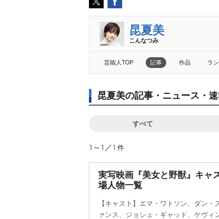
昆夏美
こんなつみ
芸能人TOP
記事
作品
ラン
昆夏美の記事・ニュース・速
すべて
1～1／1
件
実写映画『美女と野獣』キャ
場人物一覧
【キャスト】エマ・ワトソン、ダン・
ァンス、ジョシュ・ギャッド、ケヴィ