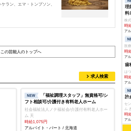
N
ッケラン、エマ・トンプソン、
理
料
株式
時給
アル
N
医
時給
この芸能人のトップへ
アル
歯
はつ
求人検索
時給
アル
N
「福祉調理スタッフ」無資格可/シ
NEW
許
フト相談可/介護付き有料老人ホーム
セン
ム 
社会福祉法人ノテ福祉会/介護付有料老人ホー
時給
ム 天
アル
時給1,075円
アルバイト・パート / 北海道