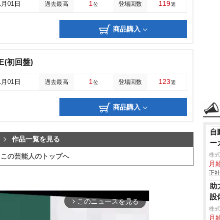
1
119
1月01日
過去最高
登場回数
位
週
商品購入
E(初回盤)
1
123
1月01日
過去最高
登場回数
位
週
商品購入
自
作品一覧を見る
ーカ
株
この芸能人のトップへ
月給
正社
助
設
このニュースを見る
arrow_forward_ios
株
月