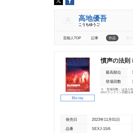
高地優吾
こうちゆうご
芸能人TOP
記事
作品
ラン
慣声の法則 i
最高順位
登場回数
※「登場回数」は法人
00のランクイン回数を
Blu-ray
発売日
2023年11月01日
品番
SEXJ-15/6