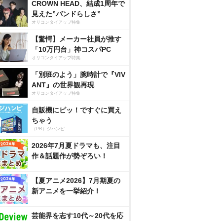
CROWN HEAD、結成1周年で
見えた”バンドらしさ”
オリコンタイアップ特集
【驚愕】メーカー社員が推す
「10万円台」神コスパPC
オリコンタイアップ特集
「別班のよう」腕時計で『VIV
ANT』の世界観再現
オリコンタイアップ特集
自販機にピッ！ですぐに買え
ちゃう
（PR）ジハンピ
2026年7月夏ドラマも、注目
作＆話題作が勢ぞろい！
【夏アニメ2026】7月期夏の
新アニメを一挙紹介！
芸能界を志す10代～20代を応