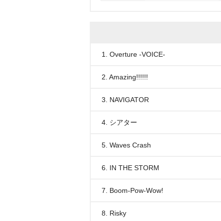
1. Overture -VOICE-
2. Amazing!!!!!!
3. NAVIGATOR
4. シアター
5. Waves Crash
6. IN THE STORM
7. Boom-Pow-Wow!
8. Risky