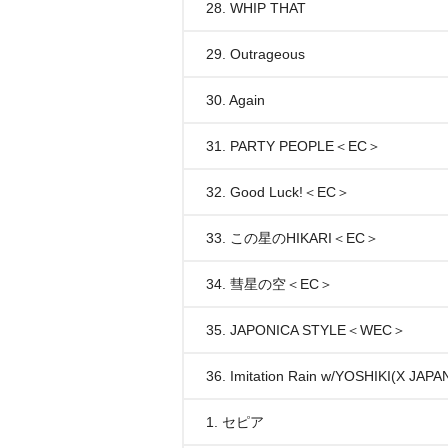
28. WHIP THAT
29. Outrageous
30. Again
31. PARTY PEOPLE＜EC＞
32. Good Luck!＜EC＞
33. この星のHIKARI＜EC＞
34. 彗星の空＜EC＞
35. JAPONICA STYLE＜WEC＞
36. Imitation Rain w/YOSHIKI(X J
1. セピア