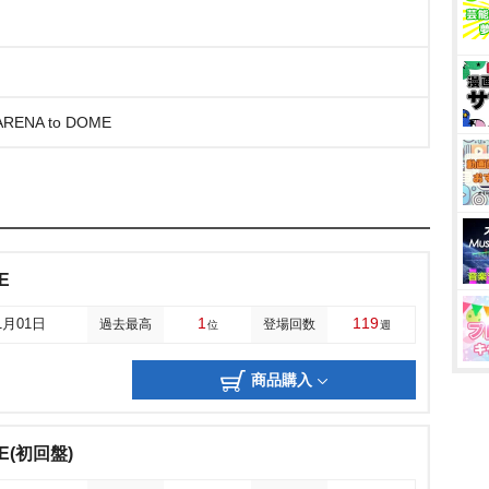
RENA to DOME
E
1
119
1月01日
過去最高
登場回数
位
週
商品購入
E(初回盤)