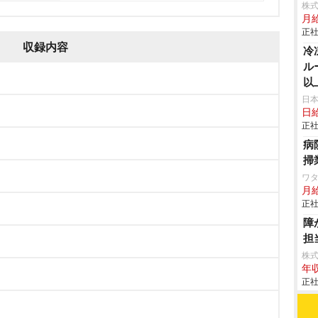
株
月給
正社
収録内容
冷
ル
以
日
日給
正社
病
掃
ワタ
月
正社
障
担
株
年収
正社