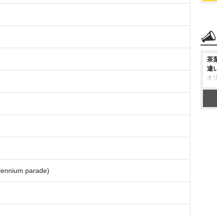
茶
違
オ
nnium parade)