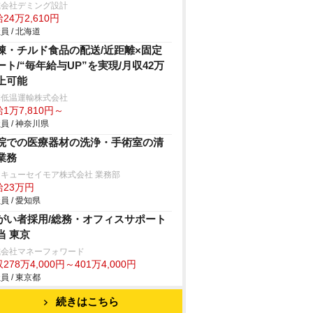
式会社デミング設計
24万2,610円
員 / 北海道
凍・チルド食品の配送/近距離×固定
ート/“毎年給与UP”を実現/月収42万
上可能
本低温運輸株式会社
1万7,810円～
員 / 神奈川県
院での医療器材の洗浄・手術室の清
業務
キューセイモア株式会社 業務部
給23万円
員 / 愛知県
がい者採用/総務・オフィスサポート
当 東京
式会社マネーフォワード
278万4,000円～401万4,000円
員 / 東京都
続きはこちら