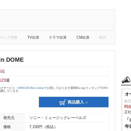
キング情報
TV出演
ドラマ出演
CM出演
歌詞
n DOME
1
位
123
週
向けサービス・
ORICON BiZ online
で公開しております週間Blu-rayランキングTOP3
掲載しています。
オ
株
商品購入
時給
正社
発売元
ソニー・ミュージックレーベルズ
「
年
価格
7,150円（税込）