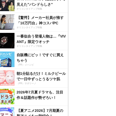
見えた”バンドらしさ”
オリコンタイアップ特集
【驚愕】メーカー社員が推す
「10万円台」神コスパPC
オリコンタイアップ特集
一番似合う登場人物は…『VIV
ANT』限定ウオッチ
オリコンタイアップ特集
自販機にピッ！ですぐに買え
ちゃう
（PR）ジハンピ
朝1分貼るだけ！ミルクピール
で一日中ずっとうるツヤ肌
（PR）サボリーノ
2026年7月夏ドラマも、注目
作＆話題作が勢ぞろい！
【夏アニメ2026】7月期夏の