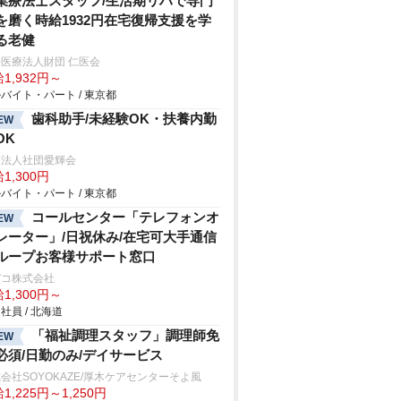
業療法士スタッフ/生活期リハで専門
を磨く時給1932円在宅復帰支援を学
る老健
医療法人財団 仁医会
1,932円～
バイト・パート / 東京都
歯科助手/未経験OK・扶養内勤
EW
OK
療法人社団愛輝会
1,300円
バイト・パート / 東京都
コールセンター「テレフォンオ
EW
レーター」/日祝休み/在宅可大手通信
ループお客様サポート窓口
デコ株式会社
1,300円～
社員 / 北海道
「福祉調理スタッフ」調理師免
EW
必須/日勤のみ/デイサービス
会社SOYOKAZE/厚木ケアセンターそよ風
1,225円～1,250円