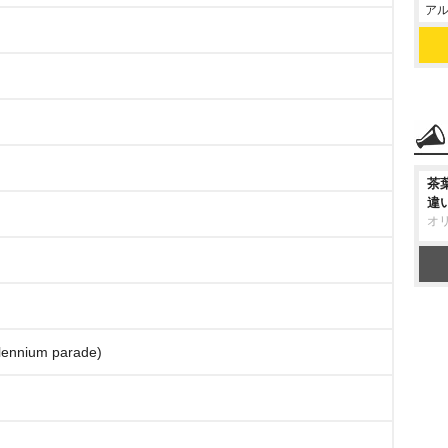
アル
茶
違
オ
nnium parade)