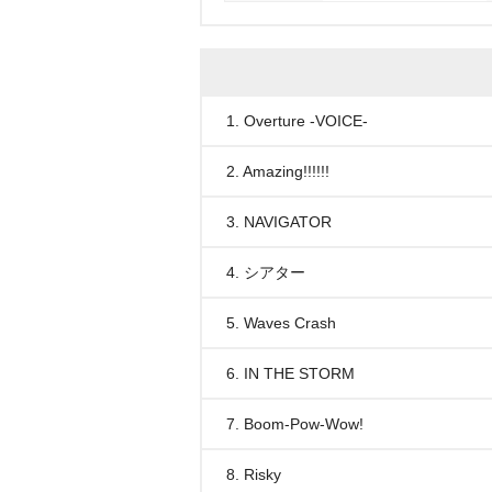
1. Overture -VOICE-
2. Amazing!!!!!!
3. NAVIGATOR
4. シアター
5. Waves Crash
6. IN THE STORM
7. Boom-Pow-Wow!
8. Risky