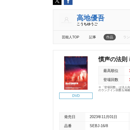
高地優吾
こうちゆうご
芸能人TOP
記事
作品
ラン
慣声の法則 i
最高順位
登場回数
※「登場回数」は法人
のランクイン回数を掲
DVD
発売日
2023年11月01日
品番
SEBJ-16/8