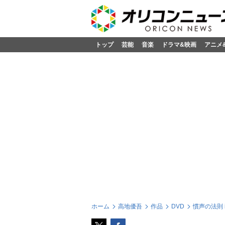
トップ
芸能
音楽
ドラマ&映画
アニメ
ホーム
高地優吾
作品
DVD
慣声の法則 i