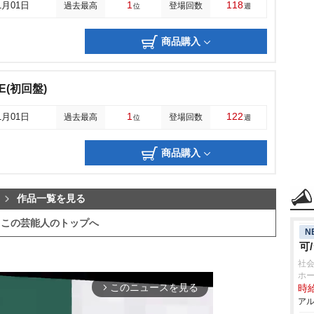
1
118
1月01日
過去最高
登場回数
位
週
商品購入
E(初回盤)
1
122
1月01日
過去最高
登場回数
位
週
商品購入
作品一覧を見る
この芸能人のトップへ
N
可
社会
ホー
このニュースを見る
時給
arrow_forward_ios
アル