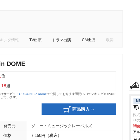
キング情報
TV出演
ドラマ出演
CM出演
歌詞
n DOME
1
位
118
週
向けサービス・
ORICON BiZ online
で公開しております週間DVDランキングTOP300
載しています。
N
可
商品購入
株式
り
発売元
ソニー・ミュージックレーベルズ
時給
アル
価格
7,150円（税込）