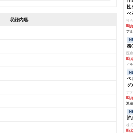
作
性
べ
収録内容
社会
時給
アル
N
務
医
時給
アル
N
ペ
グ
ア
時給
派遣
N
許
株式
時給