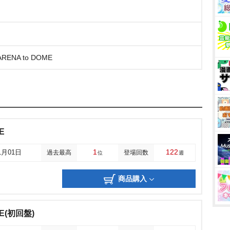
RENA to DOME
E
1
122
1月01日
過去最高
登場回数
位
週
商品購入
E(初回盤)