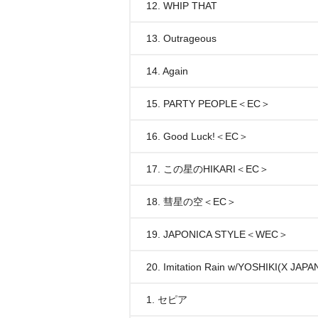
12. WHIP THAT
13. Outrageous
14. Again
15. PARTY PEOPLE＜EC＞
16. Good Luck!＜EC＞
17. この星のHIKARI＜EC＞
18. 彗星の空＜EC＞
19. JAPONICA STYLE＜WEC＞
20. Imitation Rain w/YOSHIKI(X J
1. セピア